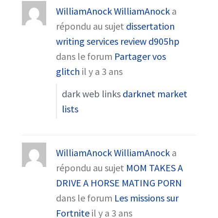
WilliamAnock WilliamAnock
a
répondu au sujet
dissertation
writing services review d905hp
dans le forum
Partager vos
glitch
il y a 3 ans
dark web links
darknet market
lists
WilliamAnock WilliamAnock
a
répondu au sujet
MOM TAKES A
DRIVE A HORSE MATING PORN
dans le forum
Les missions sur
Fortnite
il y a 3 ans