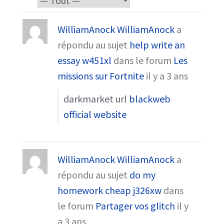
WilliamAnock WilliamAnock
a
répondu au sujet
help write an
essay w451xl
dans le forum
Les
missions sur Fortnite
il y a 3 ans
darkmarket url
blackweb
official website
WilliamAnock WilliamAnock
a
répondu au sujet
do my
homework cheap j326xw
dans
le forum
Partager vos glitch
il y
a 3 ans