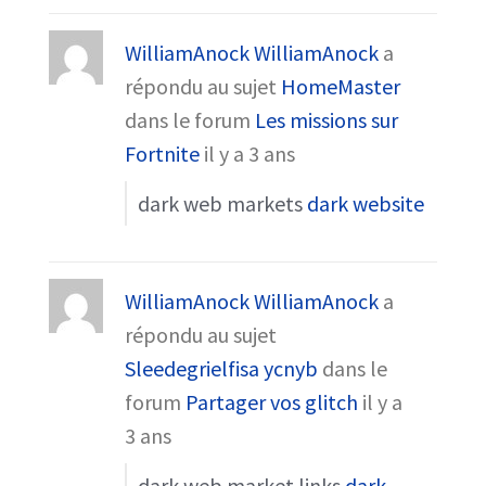
WilliamAnock WilliamAnock
a
répondu au sujet
HomeMaster
dans le forum
Les missions sur
Fortnite
il y a 3 ans
dark web markets
dark website
WilliamAnock WilliamAnock
a
répondu au sujet
Sleedegrielfisa ycnyb
dans le
forum
Partager vos glitch
il y a
3 ans
dark web market links
dark