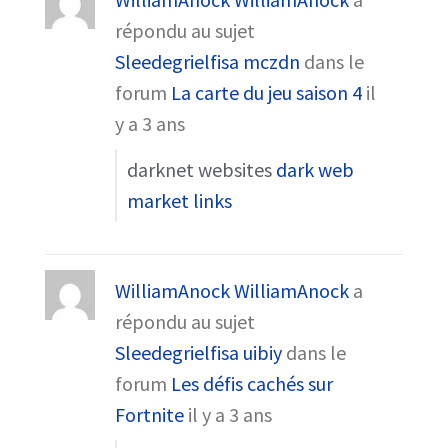
répondu au sujet
Sleedegrielfisa mczdn
dans le
forum
La carte du jeu saison 4
il
y a 3 ans
darknet websites
dark web
market links
WilliamAnock WilliamAnock
a
répondu au sujet
Sleedegrielfisa uibiy
dans le
forum
Les défis cachés sur
Fortnite
il y a 3 ans