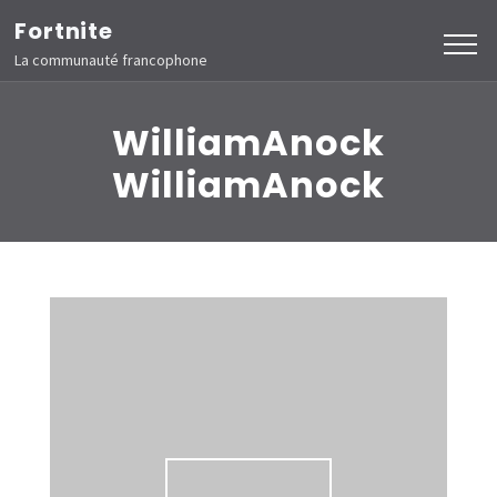
Aller
Fortnite
au
La communauté francophone
contenu
(Pressez
WilliamAnock
Entrée)
WilliamAnock