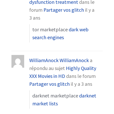
dysfunction treatment
dans le
forum
Partager vos glitch
il y a
3 ans
tor marketplace
dark web
search engines
WilliamAnock WilliamAnock
a
répondu au sujet
Highly Quality
XXX Movies in HD
dans le forum
Partager vos glitch
il y a 3 ans
darknet marketplace
darknet
market lists