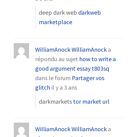
deep dark web
darkweb
marketplace
WilliamAnock WilliamAnock
a
répondu au sujet
how to write a
good argument essay t803sq
dans le forum
Partager vos
glitch
il y a 3 ans
darkmarkets
tor market url
WilliamAnock WilliamAnock
a