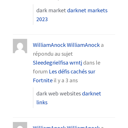
dark market
darknet markets
2023
WilliamAnock WilliamAnock
a
répondu au sujet
Sleedegrielfisa wrntj
dans le
forum
Les défis cachés sur
Fortnite
il y a 3 ans
dark web websites
darknet
links
WilliamAnock WilliamAnock
a