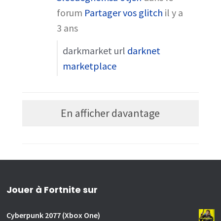
forum
Partager vos glitch
il y a
3 ans
darkmarket url
darknet
marketplace
En afficher davantage
Jouer à Fortnite sur
Cyberpunk 2077 (Xbox One)