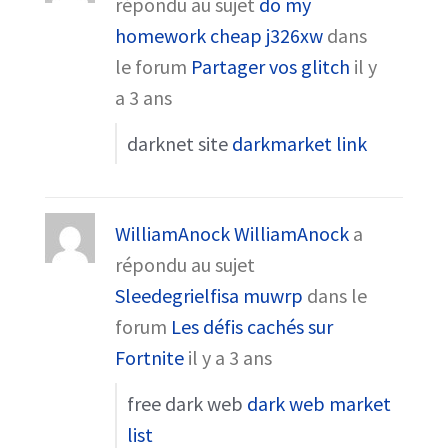
répondu au sujet
do my
homework cheap j326xw
dans
le forum
Partager vos glitch
il y
a 3 ans
darknet site
darkmarket link
WilliamAnock WilliamAnock
a
répondu au sujet
Sleedegrielfisa muwrp
dans le
forum
Les défis cachés sur
Fortnite
il y a 3 ans
free dark web
dark web market
list