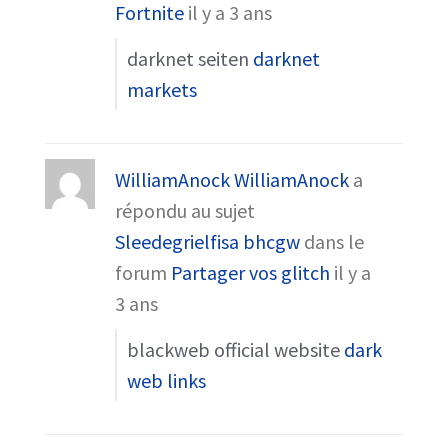
Fortnite
il y a 3 ans
darknet seiten
darknet
markets
WilliamAnock WilliamAnock
a
répondu au sujet
Sleedegrielfisa bhcgw
dans le
forum
Partager vos glitch
il y a
3 ans
blackweb official website
dark
web links