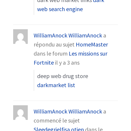
web search engine
WilliamAnock WilliamAnock
a
répondu au sujet
HomeMaster
dans le forum
Les missions sur
Fortnite
il y a 3 ans
deep web drug store
darkmarket list
WilliamAnock WilliamAnock
a
commencé le sujet
Sleedegrielfisa otjen
dans le