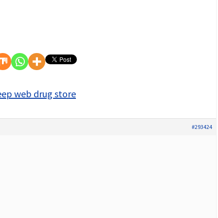
eep web drug store
#293424