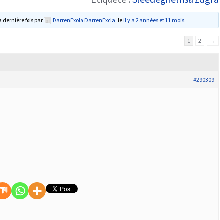
a dernière fois par
DarrenExola DarrenExola
, le
il y a 2 années et 11 mois
.
1
2
→
#290309