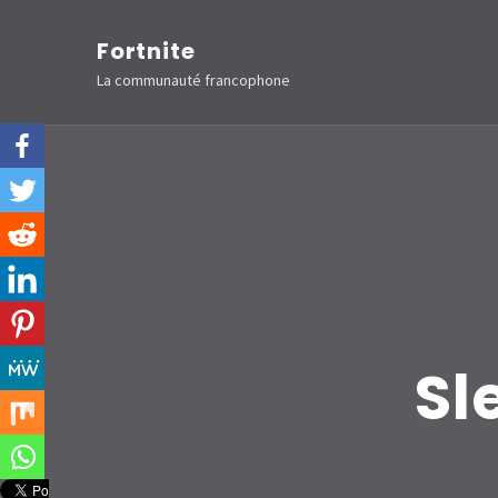
Aller
Fortnite
au
La communauté francophone
contenu
(Pressez
Entrée)
Sl