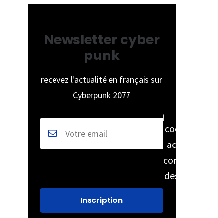
Newsletter cyber
punk
recevez l'actualité en français sur
Cyberpunk 2077
cochez pour
accepter la
conservation
des données