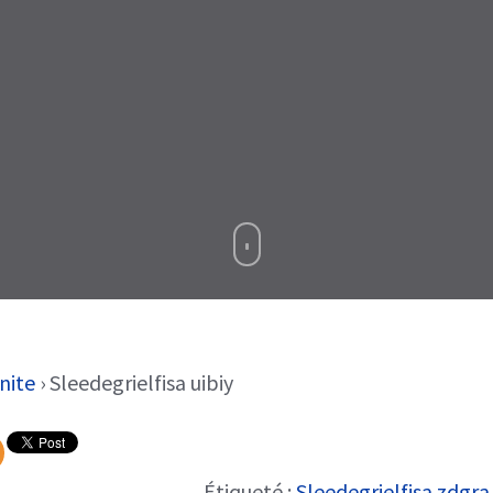
nite
›
Sleedegrielfisa uibiy
Étiqueté :
Sleedegrielfisa zdgra