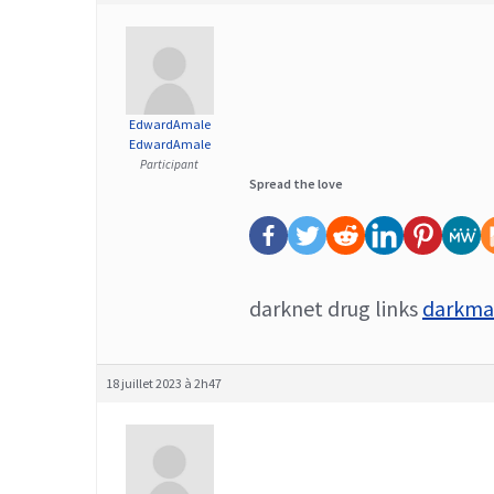
EdwardAmale
EdwardAmale
Participant
Spread the love
darknet drug links
darkmar
18 juillet 2023 à 2h47