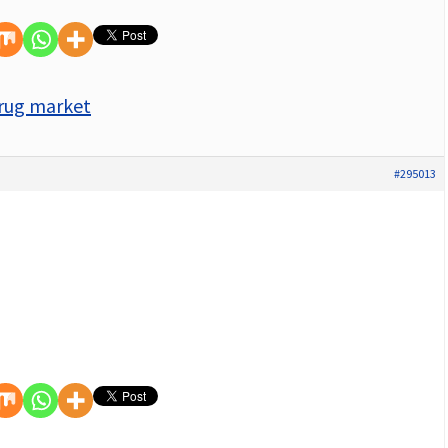
rug market
#295013