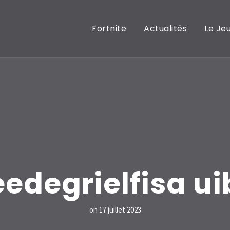
Fortnite
Actualités
Le Je
eedegrielfisa ui
on
17 juillet 2023