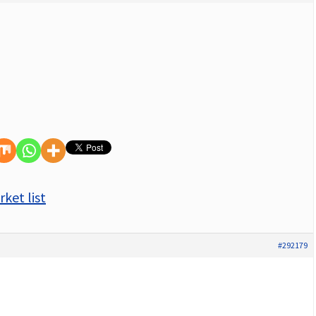
ket list
#292179