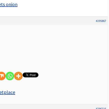
ts onion
#295867
etplace
#296216