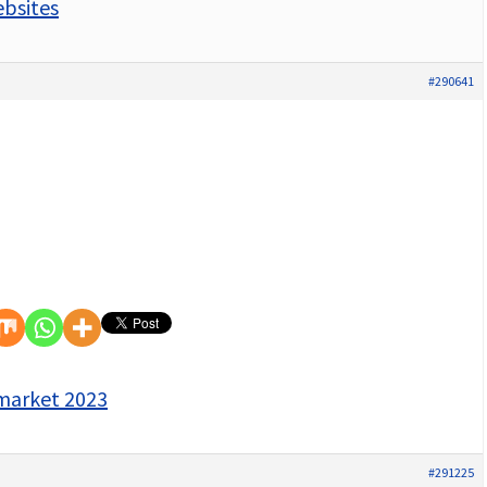
ebsites
#290641
market 2023
#291225