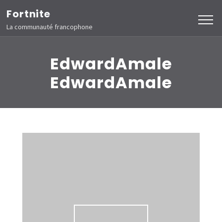
Aller
Fortnite
au
La communauté francophone
contenu
(Pressez
EdwardAmale
Entrée)
EdwardAmale