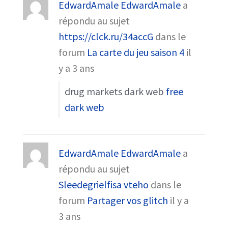
EdwardAmale EdwardAmale
a
répondu au sujet
https://clck.ru/34accG
dans le
forum
La carte du jeu saison 4
il
y a 3 ans
drug markets dark web
free
dark web
EdwardAmale EdwardAmale
a
répondu au sujet
Sleedegrielfisa vteho
dans le
forum
Partager vos glitch
il y a
3 ans