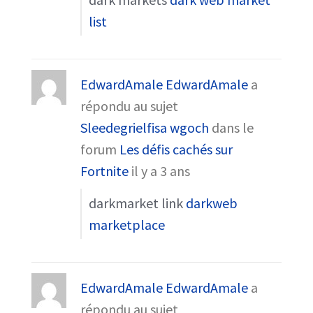
list
EdwardAmale EdwardAmale
a
répondu au sujet
Sleedegrielfisa wgoch
dans le
forum
Les défis cachés sur
Fortnite
il y a 3 ans
darkmarket link
darkweb
marketplace
EdwardAmale EdwardAmale
a
répondu au sujet