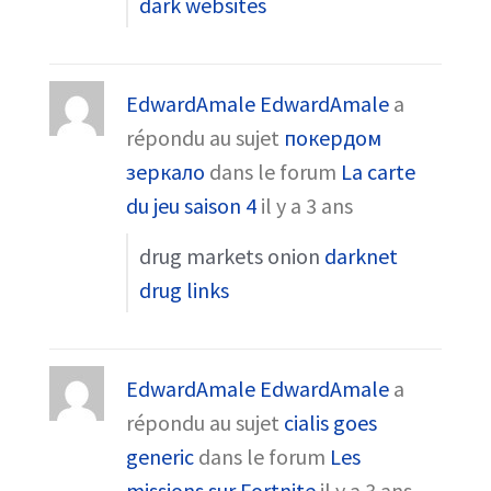
dark websites
EdwardAmale EdwardAmale
a
répondu au sujet
покердом
зеркало
dans le forum
La carte
du jeu saison 4
il y a 3 ans
drug markets onion
darknet
drug links
EdwardAmale EdwardAmale
a
répondu au sujet
cialis goes
generic
dans le forum
Les
missions sur Fortnite
il y a 3 ans