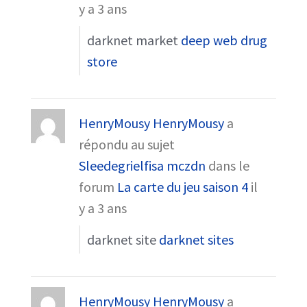
y a 3 ans
darknet market
deep web drug
store
HenryMousy HenryMousy
a
répondu au sujet
Sleedegrielfisa mczdn
dans le
forum
La carte du jeu saison 4
il
y a 3 ans
darknet site
darknet sites
HenryMousy HenryMousy
a