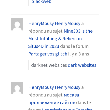
blackweb
HenryMousy HenryMousy
a
répondu au sujet
Nine303 is the
Most fulfilling & Relied on
Situs4D in 2023
dans le forum
Partager vos glitch
il y a 3 ans
darknet websites
dark websites
HenryMousy HenryMousy
a
répondu au sujet
москва
продвижение сайтов
dans le
forum
Les missions sur Fortnite