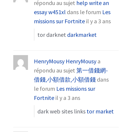
répondu au sujet
help write an
essay w451xl
dans le forum
Les
missions sur Fortnite
il y a 3 ans
tor darknet
darkmarket
HenryMousy HenryMousy
a
répondu au sujet
第一借錢網-
借錢,小額借款,小額借錢
dans
le forum
Les missions sur
Fortnite
il y a 3 ans
dark web sites links
tor market