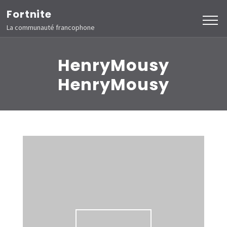
Aller
Fortnite
au
La communauté francophone
contenu
(Pressez
HenryMousy
Entrée)
HenryMousy