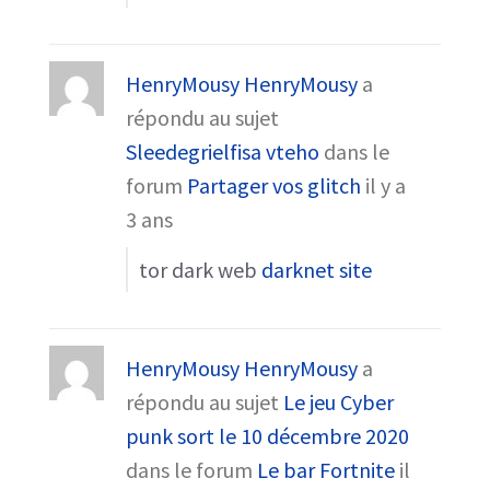
HenryMousy HenryMousy
a
répondu au sujet
Sleedegrielfisa vteho
dans le
forum
Partager vos glitch
il y a
3 ans
tor dark web
darknet site
HenryMousy HenryMousy
a
répondu au sujet
Le jeu Cyber
punk sort le 10 décembre 2020
dans le forum
Le bar Fortnite
il