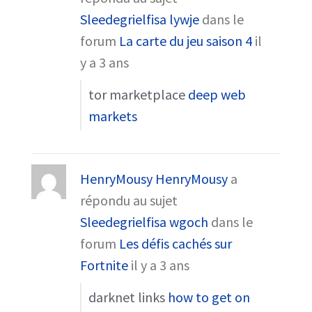
Sleedegrielfisa lywje
dans le
forum
La carte du jeu saison 4
il
y a 3 ans
tor marketplace
deep web
markets
HenryMousy HenryMousy
a
répondu au sujet
Sleedegrielfisa wgoch
dans le
forum
Les défis cachés sur
Fortnite
il y a 3 ans
darknet links
how to get on