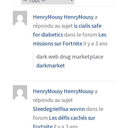
HenryMousy HenryMousy
a
répondu au sujet
is cialis safe
for diabetics
dans le forum
Les
missions sur Fortnite
il y a 3 ans
dark web drug marketplace
darkmarket
HenryMousy HenryMousy
a
répondu au sujet
Sleedegrielfisa wxvnn
dans le
forum
Les défis cachés sur
Fortnite
il y a 3 ans