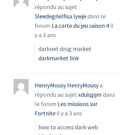
répondu au sujet
Sleedegrielfisa lywje
dans le
forum
La carte du jeu saison 4
il
y a 3 ans
darknet drug market
darkmarket link
HenryMousy HenryMousy
a
répondu au sujet
xduiqpjm
dans
le forum
Les missions sur
Fortnite
il y a 3 ans
how to access dark web