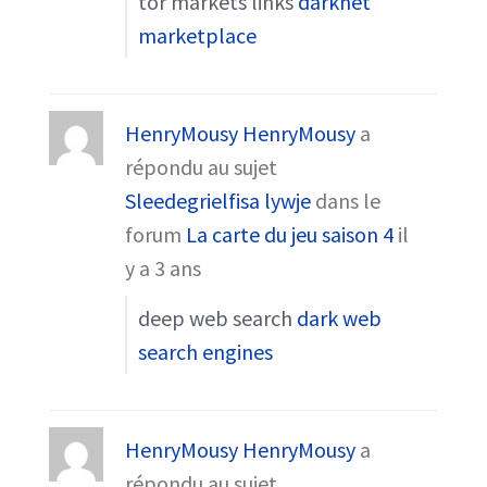
tor markets links
darknet
marketplace
HenryMousy HenryMousy
a
répondu au sujet
Sleedegrielfisa lywje
dans le
forum
La carte du jeu saison 4
il
y a 3 ans
deep web search
dark web
search engines
HenryMousy HenryMousy
a
répondu au sujet