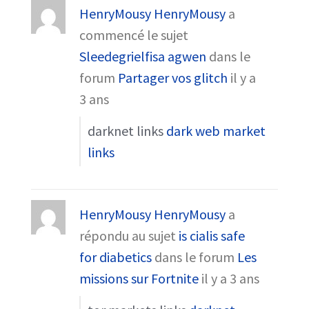
HenryMousy HenryMousy
a
commencé le sujet
Sleedegrielfisa agwen
dans le
forum
Partager vos glitch
il y a
3 ans
darknet links
dark web market
links
HenryMousy HenryMousy
a
répondu au sujet
is cialis safe
for diabetics
dans le forum
Les
missions sur Fortnite
il y a 3 ans