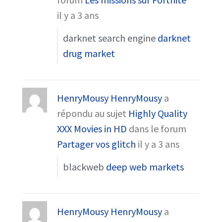
il y a 3 ans
darknet search engine
darknet
drug market
HenryMousy HenryMousy
a
répondu au sujet
Highly Quality
XXX Movies in HD
dans le forum
Partager vos glitch
il y a 3 ans
blackweb
deep web markets
HenryMousy HenryMousy
a