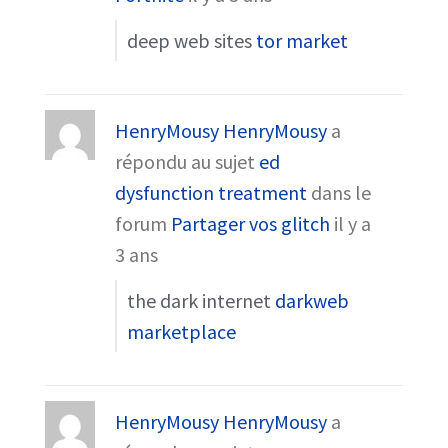
deep web sites
tor market
HenryMousy HenryMousy
a
répondu au sujet
ed
dysfunction treatment
dans le
forum
Partager vos glitch
il y a
3 ans
the dark internet
darkweb
marketplace
HenryMousy HenryMousy
a