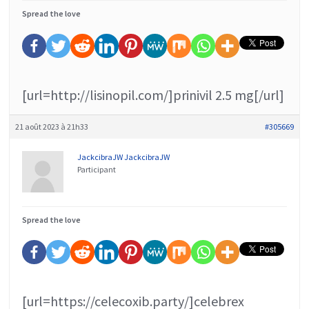
Spread the love
[url=http://lisinopil.com/]prinivil 2.5 mg[/url]
21 août 2023 à 21h33
#305669
JackcibraJW JackcibraJW
Participant
Spread the love
[url=https://celecoxib.party/]celebrex