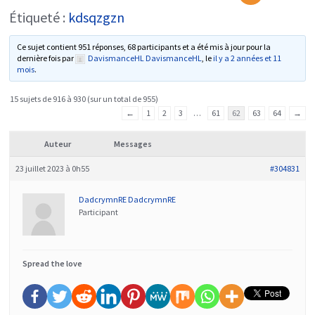
Étiqueté :
kdsqzgzn
Ce sujet contient 951 réponses, 68 participants et a été mis à jour pour la
dernière fois par
DavismanceHL DavismanceHL
, le
il y a 2 années et 11
mois
.
15 sujets de 916 à 930 (sur un total de 955)
←
1
2
3
…
61
62
63
64
→
Auteur
Messages
23 juillet 2023 à 0h55
#304831
DadcrymnRE DadcrymnRE
Participant
Spread the love