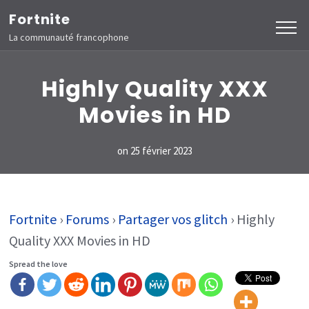
Aller
Fortnite
au
La communauté francophone
contenu
(Pressez
Highly Quality XXX
Entrée)
Movies in HD
on
25 février 2023
Fortnite
›
Forums
›
Partager vos glitch
›
Highly
Quality XXX Movies in HD
Spread the love