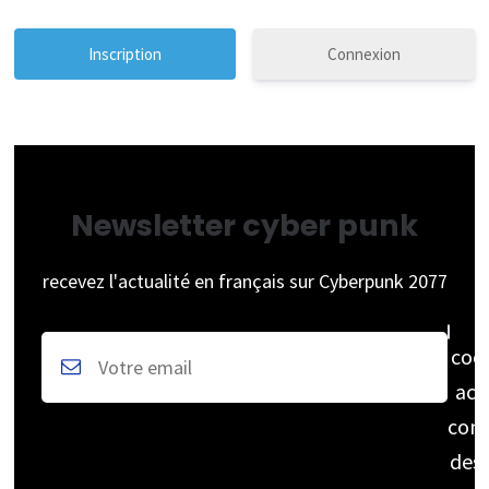
Connexion
Newsletter cyber punk
recevez l'actualité en français sur Cyberpunk 2077
coc
acc
cons
des