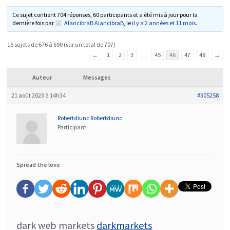
Ce sujet contient 704 réponses, 60 participants et a été mis à jour pour la
dernière fois par
AlancibraB AlancibraB
, le
il y a 2 années et 11 mois
.
15 sujets de 676 à 690 (sur un total de 707)
←
1
2
3
…
45
46
47
48
→
Auteur
Messages
21 août 2023 à 14h34
#305258
Robertdiunc Robertdiunc
Participant
Spread the love
dark web markets
darkmarkets