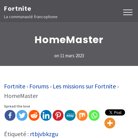
Aller
Fortnite
au
La communauté francophone
contenu
(Pressez
HomeMaster
Entrée)
on
11 mars 2023
Fortnite
›
Forums
›
Les missions sur Fortnite
›
HomeMaster
Spread the love
Étiqueté :
rtbjvbkzgu