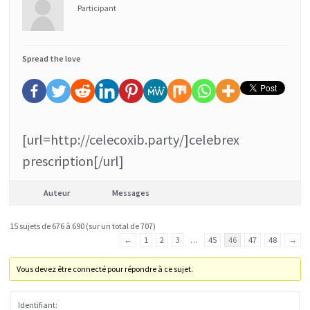
Participant
Spread the love
[url=http://celecoxib.party/]celebrex
prescription[/url]
Auteur
Messages
15 sujets de 676 à 690 (sur un total de 707)
←
1
2
3
…
45
46
47
48
→
Vous devez être connecté pour répondre à ce sujet.
Identifiant: