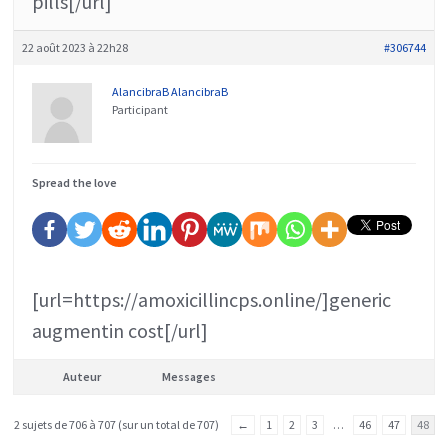
pills[/url]
22 août 2023 à 22h28
#306744
AlancibraB AlancibraB
Participant
Spread the love
[url=https://amoxicillincps.online/]generic
augmentin cost[/url]
Auteur
Messages
2 sujets de 706 à 707 (sur un total de 707)
←
1
2
3
…
46
47
48