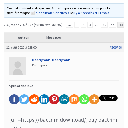
Ce sujet contient 704 réponses, 60 participants et a été mis à jour pour la
dernière fois par
AlancibraB AlancibraB
, le
il y a 2 années et 11 mois
.
2 sujets de 706 à 707 (sur un total de 707)
←
1
2
3
…
46
47
48
Auteur
Messages
22 août 2023 à 22h00
#306708
DadcrymnRE DadcrymnRE
Participant
Spread the love
[url=https://bactrim.download/]buy bactrim