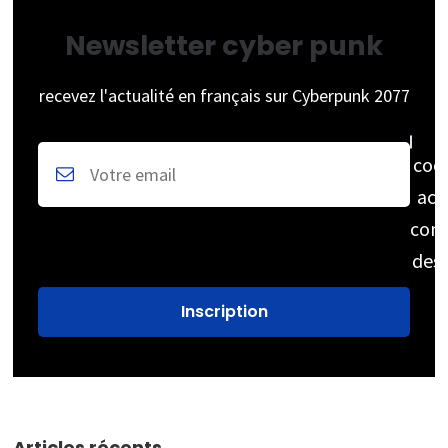
Newsletter cyber punk
recevez l'actualité en français sur Cyberpunk 2077
coc
acc
cons
des
Articles récents