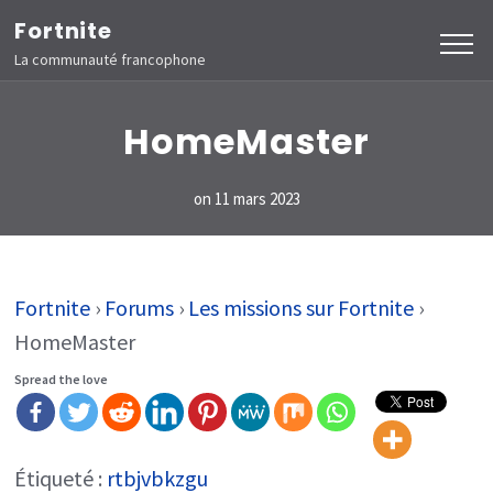
Aller
Fortnite
au
La communauté francophone
contenu
(Pressez
HomeMaster
Entrée)
on
11 mars 2023
Fortnite
›
Forums
›
Les missions sur Fortnite
›
HomeMaster
Spread the love
Étiqueté :
rtbjvbkzgu