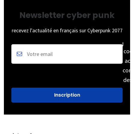
Newsletter cyber punk
recevez l'actualité en français sur Cyberpunk 2077
coc
acc
cons
des