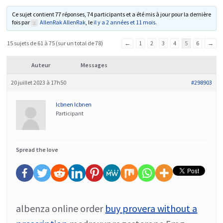
Ce sujet contient 77 réponses, 74 participants et a été mis à jour pour la dernière
fois par
AllenRak AllenRak
, le
il y a 2 années et 11 mois
.
15 sujets de 61 à 75 (sur un total de 78)
←
1
2
3
4
5
6
→
Auteur
Messages
20 juillet 2023 à 17h50
#298903
Icbnen Icbnen
Participant
Spread the love
albenza online order
buy provera without a