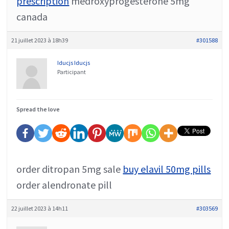
prescription
medroxyprogesterone 5mg
canada
21 juillet 2023 à 18h39
#301588
Iducjs Iducjs
Participant
Spread the love
order ditropan 5mg sale
buy elavil 50mg pills
order alendronate pill
22 juillet 2023 à 14h11
#303569