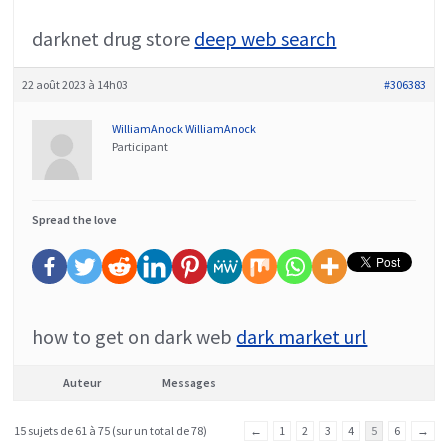
darknet drug store
deep web search
22 août 2023 à 14h03
#306383
WilliamAnock WilliamAnock
Participant
Spread the love
how to get on dark web
dark market url
Auteur
Messages
15 sujets de 61 à 75 (sur un total de 78)
←
1
2
3
4
5
6
→