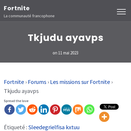
Aller
Fortnite
au
La communauté francophone
contenu
(Pressez
Tkjudu ayavps
Entrée)
on
11 mai 2023
Fortnite
›
Forums
›
Les missions sur Fortnite
›
Tkjudu ayavps
Spread the love
Étiqueté :
Sleedegrielfisa kxtuu