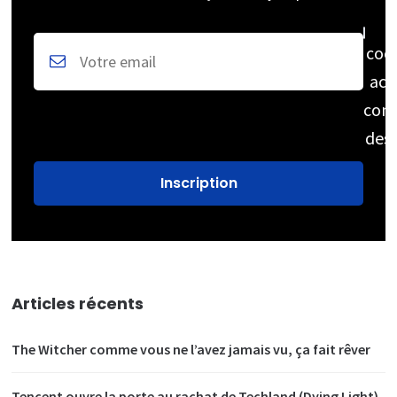
coc
acc
cons
des
Articles récents
The Witcher comme vous ne l’avez jamais vu, ça fait rêver
Tencent ouvre la porte au rachat de Techland (Dying Light)