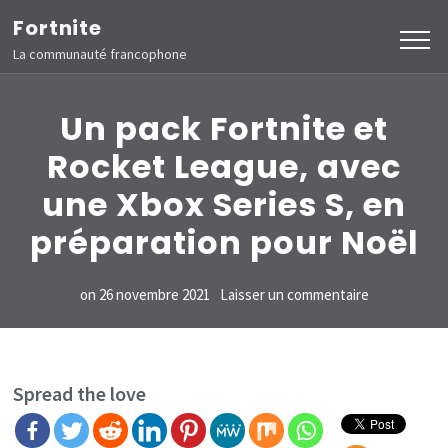
Aller
Fortnite
au
La communauté francophone
contenu
(Pressez
Un pack Fortnite et
Entrée)
Rocket League, avec
une Xbox Series S, en
préparation pour Noël
sur
on
26 novembre 2021
Laisser un commentaire
Un
pack
Fortnite
Spread the love
et