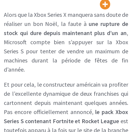
Rocket
League,
Alors que la Xbox Series X manquera sans doute de
avec
réaliser un bon Noël, la faute à
une rupture de
une
stock qui dure depuis maintenant plus d’un an
,
Xbox
Microsoft compte bien s’appuyer sur la Xbox
Series
Series S pour tenter de vendre un maximum de
S,
machines durant la période de fêtes de fin
en
d’année.
préparation
Et pour cela, le constructeur américain va profiter
pour
de l’excellente dynamique de deux franchises qui
Noël
cartonnent depuis maintenant quelques années.
Pas encore officiellement annoncé,
le pack Xbox
Series S contenant Fortnite et Rocket League
est
toutefois apparu à la fois sur le site de la branche