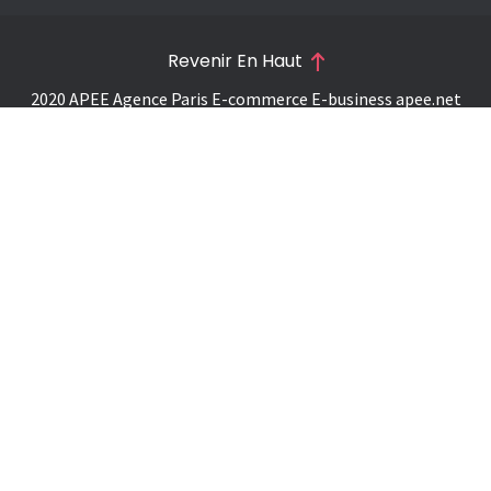
Revenir En Haut
2020 APEE Agence Paris E-commerce E-business
apee.net