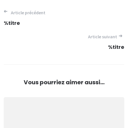
Navigation
Article précédent
de
%titre
l’article
Article suivant
%titre
Vous pourriez aimer aussi...