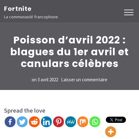
Aller
Fortnite
au
La communauté francophone
contenu
(Pressez
Poisson d’avril 2022 :
Entrée)
blagues du 1er avril et
canulars célèbres
sur
on
3 avril 2022
Laisser un commentaire
Poisson
d’avril 2022 :
blagues
Spread the love
du
1er
avril