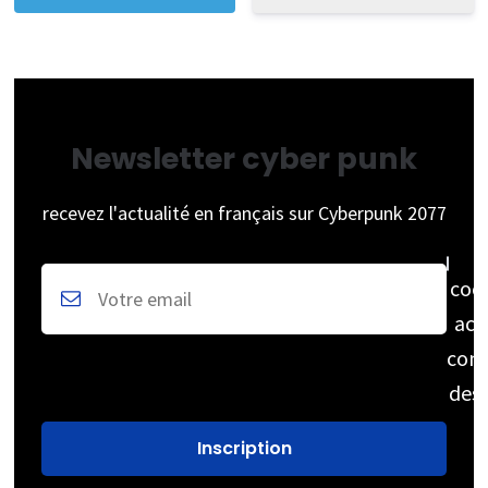
Newsletter cyber punk
recevez l'actualité en français sur Cyberpunk 2077
coc
acc
cons
des