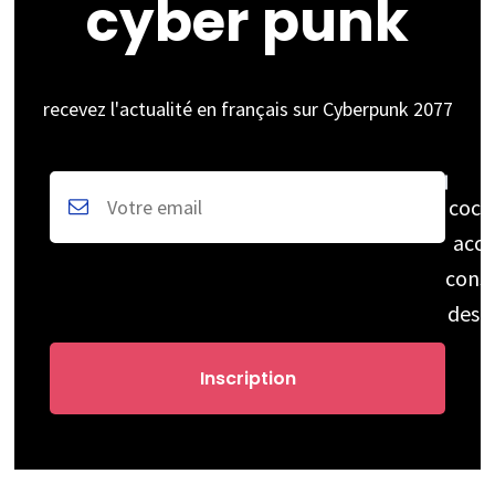
cyber punk
recevez l'actualité en français sur Cyberpunk 2077
coch
acce
cons
des 