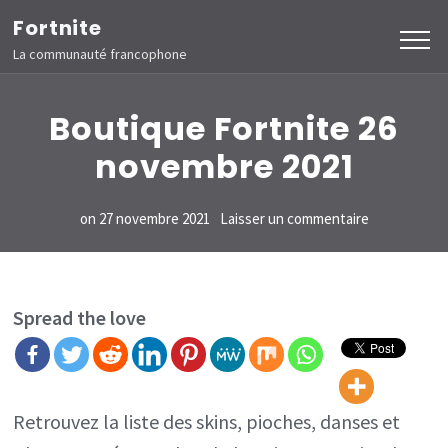
Aller
Fortnite
au
La communauté francophone
contenu
(Pressez
Boutique Fortnite 26
Entrée)
novembre 2021
sur
on
27 novembre 2021
Laisser un commentaire
Boutique
Fortnite
26
Spread the love
novembre
2021
Retrouvez la liste des skins, pioches, danses et