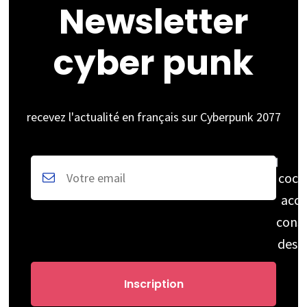
Newsletter
cyber punk
recevez l'actualité en français sur Cyberpunk 2077
coch
acce
cons
des 