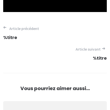
Navigation
Article précédent
de
%titre
l’article
Article suivant
%titre
Vous pourriez aimer aussi...