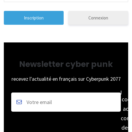
Connexion
Newsletter cyber punk
recevez l'actualité en français sur Cyberpunk 2077
coc
acc
cons
des