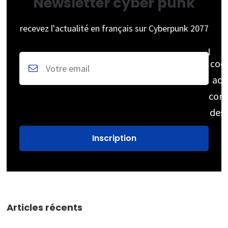
Newsletter cyber punk
recevez l'actualité en français sur Cyberpunk 2077
coc
acc
cons
des
Articles récents