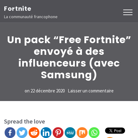
Aller
Fortnite
au
La communauté francophone
contenu
(Pressez
Un pack “Free Fortnite”
Entrée)
envoyé à des
influenceurs (avec
Samsung)
sur
on
22 décembre 2020
Laisser un commentaire
Un
pack
“Free
Spread the love
Fortnite”