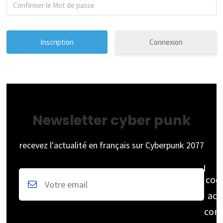
Connexion
Newsletter cyber punk
recevez l'actualité en français sur Cyberpunk 2077
coc
acc
cons