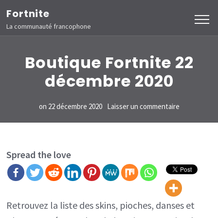
Aller
Fortnite
au
La communauté francophone
contenu
(Pressez
Boutique Fortnite 22
Entrée)
décembre 2020
sur
on
22 décembre 2020
Laisser un commentaire
Boutique
Fortnite
22
Spread the love
décembre
2020
Retrouvez la liste des skins, pioches, danses et