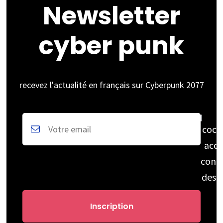
Newsletter
cyber punk
recevez l'actualité en français sur Cyberpunk 2077
coch
acce
cons
des 