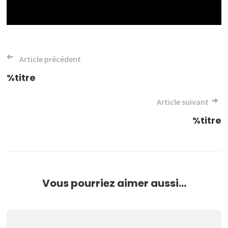
Navigation
Article précédent
de
%titre
l’article
Article suivant
%titre
Vous pourriez aimer aussi...