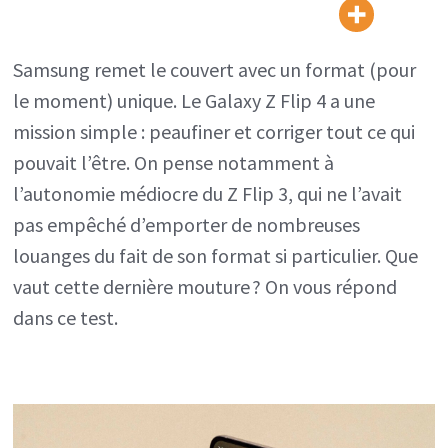
Z
Flip 4 :
Samsung remet le couvert avec un format (pour
il
le moment) unique. Le Galaxy Z Flip 4 a une
a
mission simple : peaufiner et corriger tout ce qui
une
pouvait l’être. On pense notamment à
meilleure
l’autonomie médiocre du Z Flip 3, qui ne l’avait
autonomie,
pas empêché d’emporter de nombreuses
il
louanges du fait de son format si particulier. Que
a
vaut cette dernière mouture ? On vous répond
tout
dans ce test.
compris