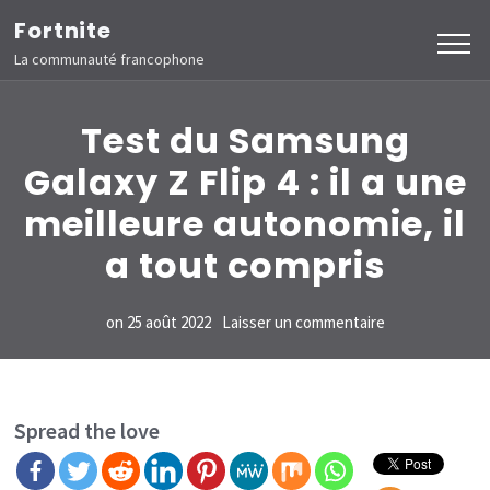
Aller
Fortnite
au
La communauté francophone
contenu
(Pressez
Test du Samsung
Entrée)
Galaxy Z Flip 4 : il a une
meilleure autonomie, il
a tout compris
sur
on
25 août 2022
Laisser un commentaire
Test
du
Samsung
Spread the love
Galaxy