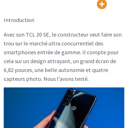
SE
:
Introduction
scintillant
et
Avec son TCL 20 SE, le constructeur veut faire son
endurant
trou sur le marché ultra concurrentiel des
mais
smartphones entrée de gamme. Il compte pour
il
cela sur un design attrayant, un grand écran de
manque
6,82 pouces, une belle autonomie et quatre
de
capteurs photo. Nous l’avons testé.
punch