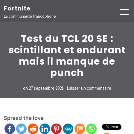
Aller
Fortnite
au
La communauté francophone
contenu
(Pressez
Test du TCL 20 SE :
Entrée)
scintillant et endurant
mais il manque de
punch
sur
on
27 septembre 2021
Laisser un commentaire
Test
du
TCL
Spread the love
20