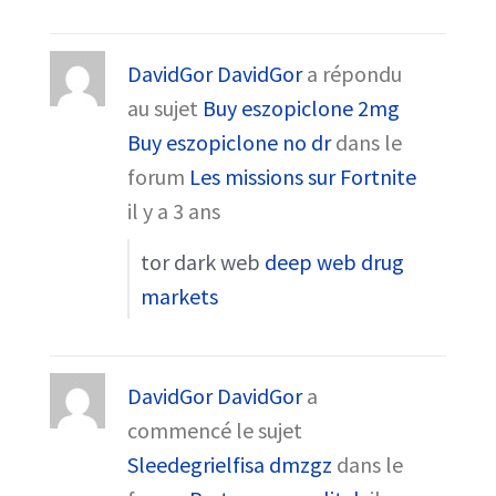
DavidGor DavidGor
a répondu
au sujet
Buy eszopiclone 2mg
Buy eszopiclone no dr
dans le
forum
Les missions sur Fortnite
il y a 3 ans
tor dark web
deep web drug
markets
DavidGor DavidGor
a
commencé le sujet
Sleedegrielfisa dmzgz
dans le