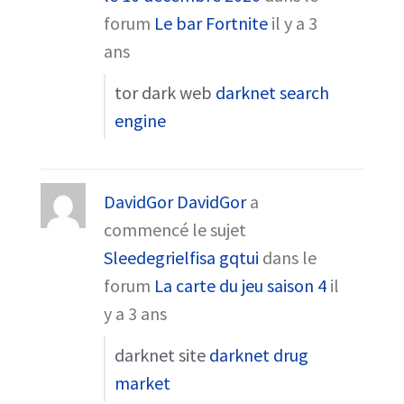
forum
Le bar Fortnite
il y a 3
ans
tor dark web
darknet search
engine
DavidGor DavidGor
a
commencé le sujet
Sleedegrielfisa gqtui
dans le
forum
La carte du jeu saison 4
il
y a 3 ans
darknet site
darknet drug
market