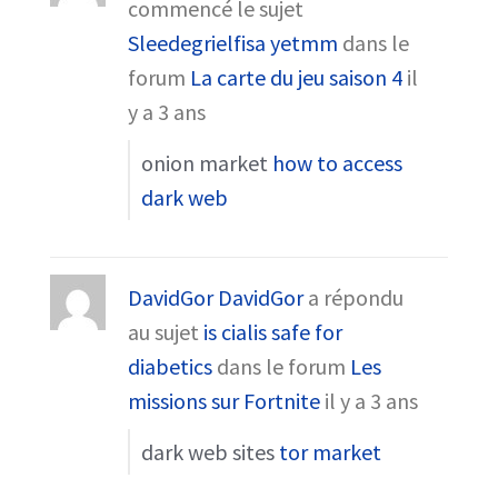
commencé le sujet
Sleedegrielfisa yetmm
dans le
forum
La carte du jeu saison 4
il
y a 3 ans
onion market
how to access
dark web
DavidGor DavidGor
a répondu
au sujet
is cialis safe for
diabetics
dans le forum
Les
missions sur Fortnite
il y a 3 ans
dark web sites
tor market