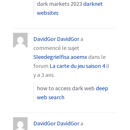
dark markets 2023
darknet
websites
DavidGor DavidGor
a
commencé le sujet
Sleedegrielfisa aoemx
dans le
forum
La carte du jeu saison 4
il
y a 3 ans
how to access dark web
deep
web search
DavidGor DavidGor
a