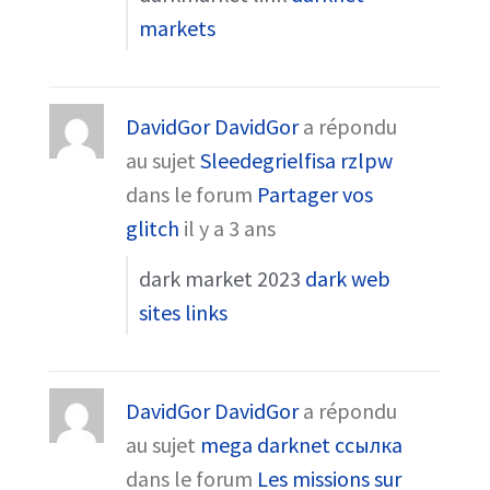
markets
DavidGor DavidGor
a répondu
au sujet
Sleedegrielfisa rzlpw
dans le forum
Partager vos
glitch
il y a 3 ans
dark market 2023
dark web
sites links
DavidGor DavidGor
a répondu
au sujet
mega darknet ссылка
dans le forum
Les missions sur