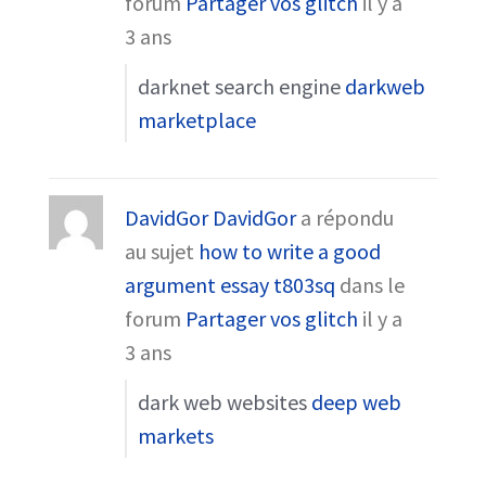
forum
Partager vos glitch
il y a
3 ans
darknet search engine
darkweb
marketplace
DavidGor DavidGor
a répondu
au sujet
how to write a good
argument essay t803sq
dans le
forum
Partager vos glitch
il y a
3 ans
dark web websites
deep web
markets