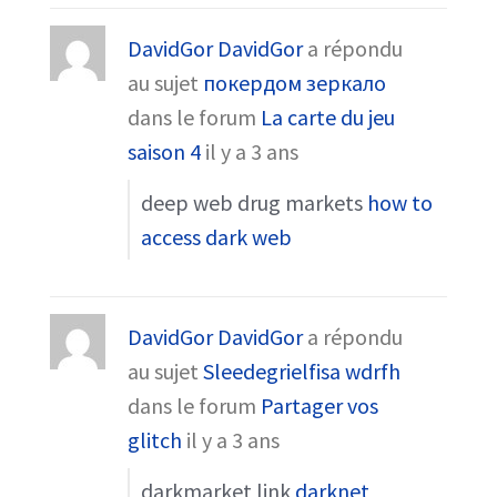
DavidGor DavidGor
a répondu
au sujet
покердом зеркало
dans le forum
La carte du jeu
saison 4
il y a 3 ans
deep web drug markets
how to
access dark web
DavidGor DavidGor
a répondu
au sujet
Sleedegrielfisa wdrfh
dans le forum
Partager vos
glitch
il y a 3 ans
darkmarket link
darknet