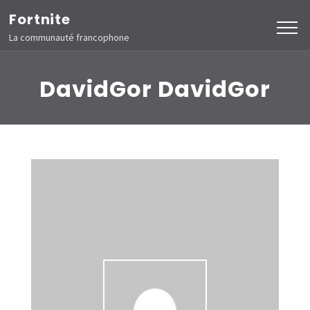
Aller
Fortnite
au
La communauté francophone
contenu
(Pressez
DavidGor DavidGor
Entrée)