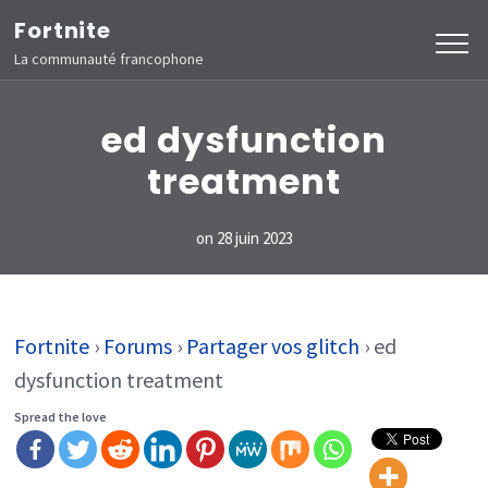
Aller
Fortnite
au
La communauté francophone
contenu
(Pressez
ed dysfunction
Entrée)
treatment
on
28 juin 2023
Fortnite
›
Forums
›
Partager vos glitch
›
ed
dysfunction treatment
Spread the love