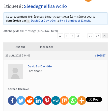
Étiqueté :
Sleedegrielfisa wcrio
Ce sujet contient 405 réponses, 79 participants et a été mis à jour pour la
dernière fois par
DavidGor DavidGor
, le
il y a 2 années et 11 mois
.
Affichage de 406 message (sur 406 au total)
←
1
2
3
…
26
27
28
Auteur
Messages
23 août 2023 à 0h46
#306887
DavidGor DavidGor
Participant
Spread the love