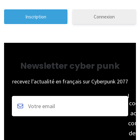
Connexion
Newsletter cyber punk
recevez l'actualité en français sur Cyberpunk 2077
coc
acc
cons
des