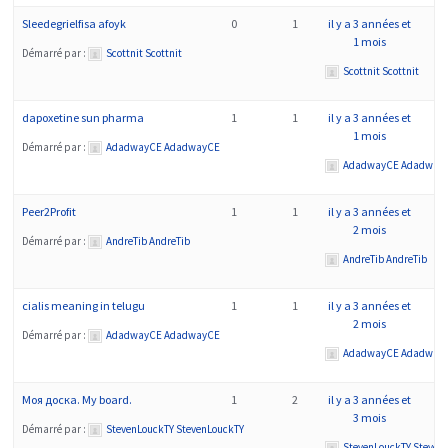
Sleedegrielfisa afoyk
0
1
il y a 3 années et
1 mois
Démarré par :
Scottnit Scottnit
Scottnit Scottnit
dapoxetine sun pharma
1
1
il y a 3 années et
1 mois
Démarré par :
AdadwayCE AdadwayCE
AdadwayCE Adadway
Peer2Profit
1
1
il y a 3 années et
2 mois
Démarré par :
AndreTib AndreTib
AndreTib AndreTib
cialis meaning in telugu
1
1
il y a 3 années et
2 mois
Démarré par :
AdadwayCE AdadwayCE
AdadwayCE Adadway
Моя доска. My board.
1
2
il y a 3 années et
3 mois
Démarré par :
StevenLouckTY StevenLouckTY
StevenLouckTY Steven