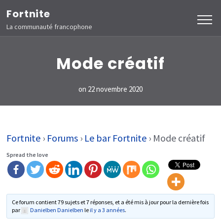
Aller
Fortnite
au
La communauté francophone
contenu
(Pressez
Mode créatif
Entrée)
on
22 novembre 2020
Fortnite
›
Forums
›
Le bar Fortnite
›
Mode créatif
Spread the love
Ce forum contient 79 sujets et 7 réponses, et a été mis à jour pour la dernière fois
par
Danielben Danielben
le
il y a 3 années
.