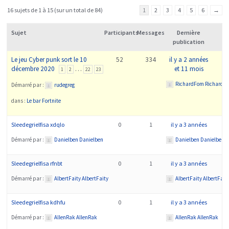
16 sujets de 1 à 15 (sur un total de 84)
1
2
3
4
5
6
→
Sujet
Participants
Messages
Dernière
publication
Le jeu Cyber punk sort le 10
52
334
il y a 2 années
décembre 2020
…
et 11 mois
1
2
22
23
RichardFom RichardF
Démarré par :
rudegreg
dans :
Le bar Fortnite
Sleedegrielfisa xdqlo
0
1
il y a 3 années
Démarré par :
Danielben Danielben
Danielben Danielben
Sleedegrielfisa rfnbt
0
1
il y a 3 années
Démarré par :
AlbertFaity AlbertFaity
AlbertFaity AlbertFait
Sleedegrielfisa kdhfu
0
1
il y a 3 années
Démarré par :
AllenRak AllenRak
AllenRak AllenRak