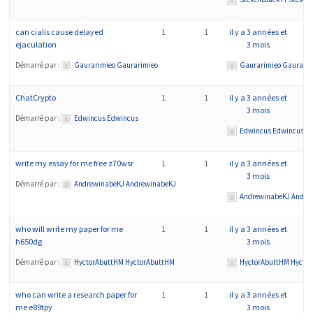
can cialis cause delayed
1
1
il y a 3 années et
ejaculation
3 mois
Démarré par :
Gaurarimieo Gaurarimieo
Gaurarimieo Gaurarim
ChatCrypto
1
1
il y a 3 années et
3 mois
Démarré par :
Edwincus Edwincus
Edwincus Edwincus
write my essay for me free z70wsr
1
1
il y a 3 années et
3 mois
Démarré par :
AndrewinabeKJ AndrewinabeKJ
AndrewinabeKJ Andre
who will write my paper for me
1
1
il y a 3 années et
h650dg
3 mois
Démarré par :
HyctorAbuttHM HyctorAbuttHM
HyctorAbuttHM Hycto
who can write a research paper for
1
1
il y a 3 années et
me e89tpy
3 mois