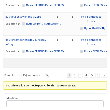
Démarré par :
ManuelCESIABO ManuelCESIABO
ManuelCESIABO Manu
buy your essay online t42epp
1
1
il y a 3 années et
3 mois
Démarré par :
HyctorAbuttHM HyctorAbuttHM
HyctorAbuttHM Hycto
pay for someone to do your essay
1
1
il y a 3 années et
i40zyy
3 mois
Démarré par :
ManuelCESIABO ManuelCESIABO
ManuelCESIABO Manu
16 sujets de 1 à 15 (sur un total de 84)
1
2
3
4
5
6
→
Vous devez être connecté pour créer de nouveaux sujets.
Identifiant: