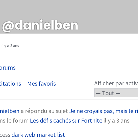
@danielben
il y a 3 ans
orums
Afficher par activ
itations
Mes favoris
nielben
a répondu au sujet
Je ne croyais pas, mais le r
ns le forum
Les défis cachés sur Fortnite
il y a 3 ans
cess
dark web market list