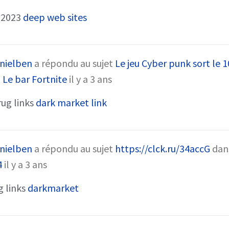
 2023
deep web sites
nielben
a répondu au sujet
Le jeu Cyber punk sort le
m
Le bar Fortnite
il y a 3 ans
ug links
dark market link
nielben
a répondu au sujet
https://clck.ru/34accG
dan
4
il y a 3 ans
g links
darkmarket