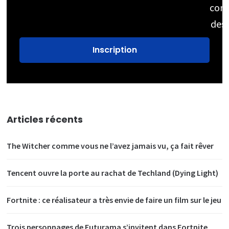
cons
des
Articles récents
The Witcher comme vous ne l’avez jamais vu, ça fait rêver
Tencent ouvre la porte au rachat de Techland (Dying Light)
Fortnite : ce réalisateur a très envie de faire un film sur le jeu
Trois personnages de Futurama s’invitent dans Fortnite