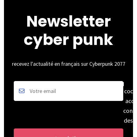
Newsletter
cyber punk
recevez l'actualité en français sur Cyberpunk 2077
coch
acce
cons
des 