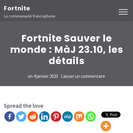
Aller
Fortnite
au
La communauté francophone
contenu
(Pressez
Fortnite Sauver le
Entrée)
monde : MàJ 23.10, les
détails
sur
on
4 janvier 2023
Laisser un commentaire
Fortnite
Sauver
le
Spread the love
monde
:
MàJ