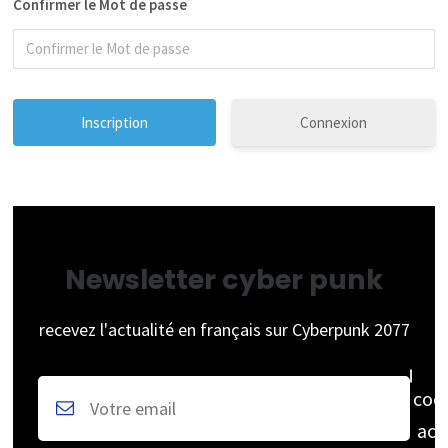
Confirmer le Mot de passe
Connexion
Newsletter cyber punk
recevez l'actualité en français sur Cyberpunk 2077
coc
acc