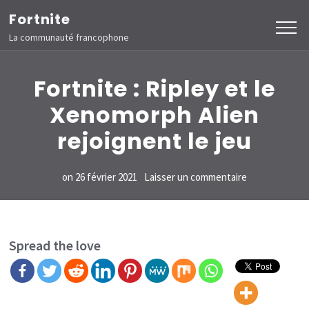
Aller
Fortnite
au
La communauté francophone
contenu
(Pressez
Fortnite : Ripley et le
Entrée)
Xenomorph Alien
rejoignent le jeu
sur
on
26 février 2021
Laisser un commentaire
Fortnite
:
Ripley
Spread the love
et
le
Xenomorph