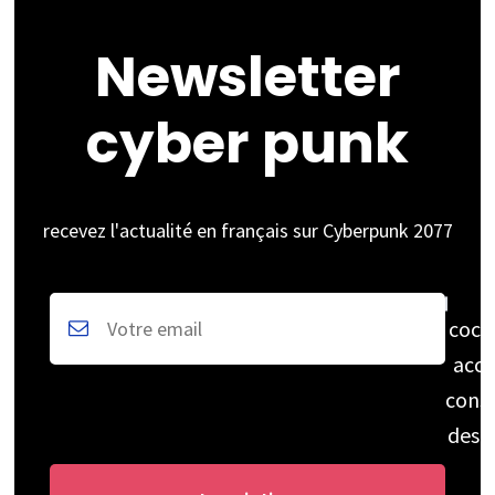
Newsletter
cyber punk
recevez l'actualité en français sur Cyberpunk 2077
coch
acce
cons
des 