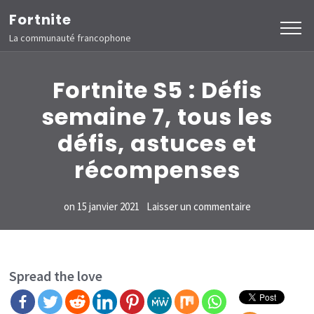
Aller
Fortnite
au
La communauté francophone
contenu
(Pressez
Fortnite S5 : Défis
Entrée)
semaine 7, tous les
défis, astuces et
récompenses
sur
on
15 janvier 2021
Laisser un commentaire
Fortnite
S5
:
Spread the love
Défis