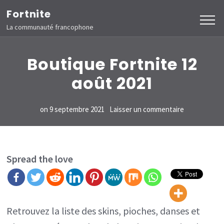
Aller
Fortnite
au
La communauté francophone
contenu
(Pressez
Boutique Fortnite 12
Entrée)
août 2021
sur
on
9 septembre 2021
Laisser un commentaire
Boutique
Fortnite
12
Spread the love
août
2021
Retrouvez la liste des skins, pioches, danses et