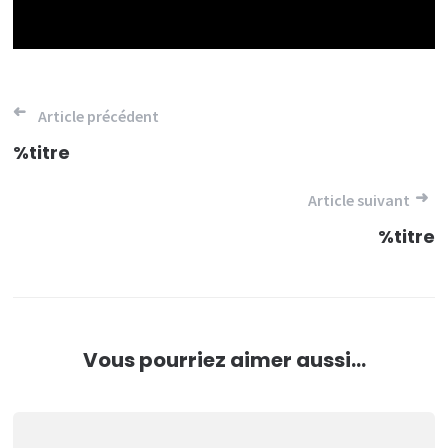
Navigation
Article précédent
de
%titre
l’article
Article suivant
%titre
Vous pourriez aimer aussi...