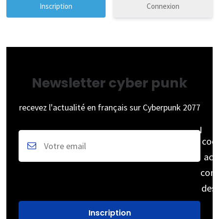
Connexion
Newsletter cyber punk
recevez l'actualité en français sur Cyberpunk 2077
coc
acc
cons
des