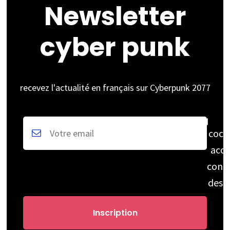
Newsletter
cyber punk
recevez l'actualité en français sur Cyberpunk 2077
coch
acce
cons
des 