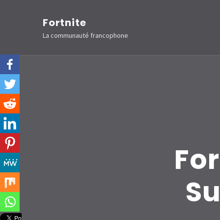
Aller
Fortnite
au
La communauté francophone
contenu
(Pressez
Entrée)
For
Su