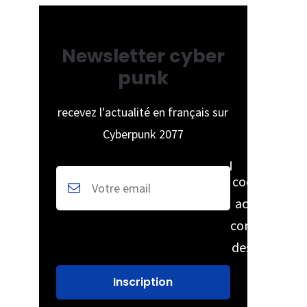
Newsletter cyber
punk
recevez l'actualité en français sur
Cyberpunk 2077
cochez pour
accepter la
conservation
des données