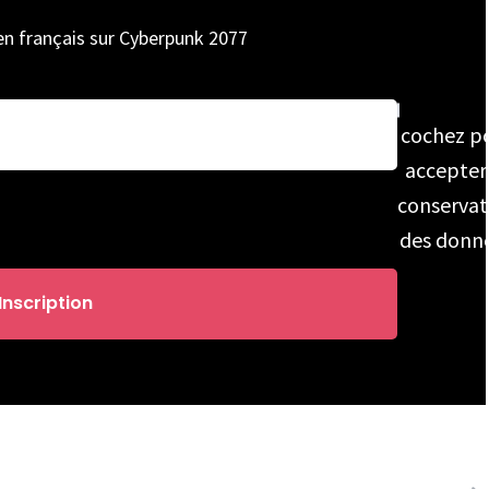
 en français sur Cyberpunk 2077
cochez p
accepter
conservat
des donn