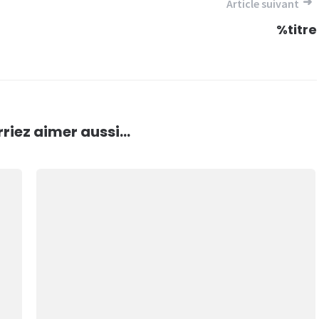
Article suivant
%titre
riez aimer aussi...