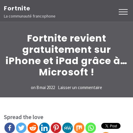
Aller
Fortnite
au
La communauté francophone
contenu
(Pressez
Fortnite revient
Entrée)
gratuitement sur
iPhone et iPad grâce à…
Microsoft !
sur
on
8 mai 2022
Laisser un commentaire
Fortnite
revient
gratuitement
Spread the love
sur