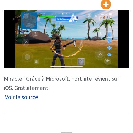
iPhone
et
iPad
grâce
à…
Microsoft
!
Miracle ! Grâce à Microsoft, Fortnite revient sur
iOS. Gratuitement.
Voir la source