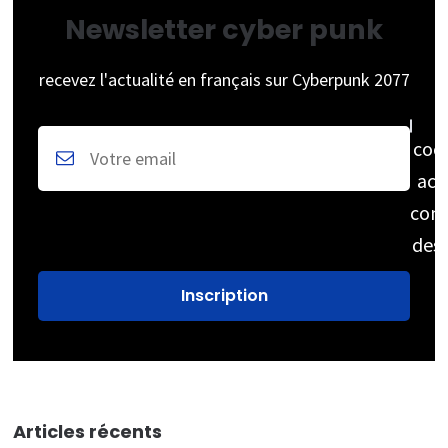
Newsletter cyber punk
recevez l'actualité en français sur Cyberpunk 2077
coc
acc
cons
des
Articles récents