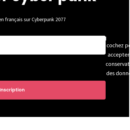
 en français sur Cyberpunk 2077
cochez p
accepter
conservat
des donn