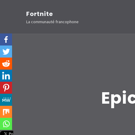
Aller
Fortnite
au
La communauté francophone
contenu
(Pressez
Entrée)
Epi