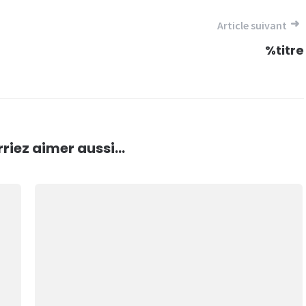
Article suivant
%titre
riez aimer aussi...