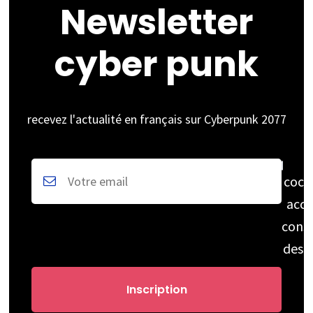
Newsletter
cyber punk
recevez l'actualité en français sur Cyberpunk 2077
coch
acce
cons
des 