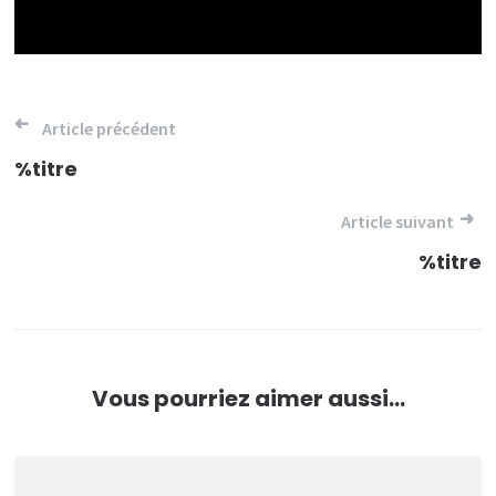
Navigation
Article précédent
de
%titre
l’article
Article suivant
%titre
Vous pourriez aimer aussi...