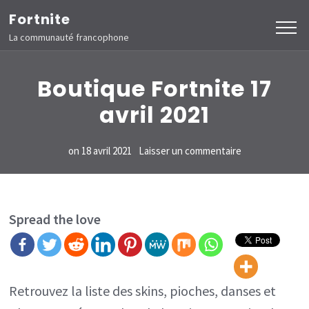
Aller
Fortnite
au
La communauté francophone
contenu
(Pressez
Boutique Fortnite 17
Entrée)
avril 2021
sur
on
18 avril 2021
Laisser un commentaire
Boutique
Fortnite
17
Spread the love
avril
2021
Retrouvez la liste des skins, pioches, danses et