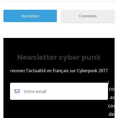
Connexion
Newsletter cyber punk
recevez l'actualité en français sur Cyberpunk 2077
coc
acc
cons
des