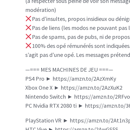
(à respecter sous peine de voir son messag
modération)
Pas d’insultes, propos insidieux ou dénig
Pas de liens (les modos ne pouvant pas le
Pas de spams, pas de pubs, ni de propos 
100% des opé rémunérés sont indiquées. S
s’agit pas d’une opé. Les messages prétend
—=== MES MACHINES DE JEU ===—
PS4 Pro ► https://amzn.to/2AzXmKy
Xbox One X ► https://amzn.to/2AzXuK2
Nintendo Switch ► https://amzn.to/2RFv
PC Nvidia RTX 2080 ti ► https://amzn.to/
PlayStation VR ► https://amzn.to/2At1n3
HTC Vive ► https://amzn.to/2AwGS5S