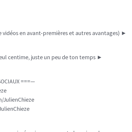
vidéos en avant-premières et autres avantages) ►
eul centime, juste un peu de ton temps ►
SOCIAUX ===—
eze
/JulienChieze
ulienChieze