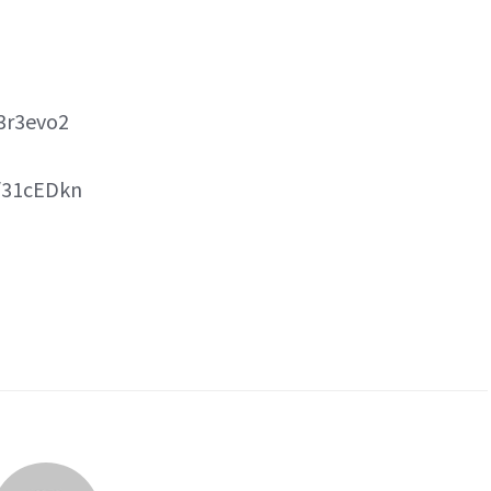
3r3evo2
/31cEDkn