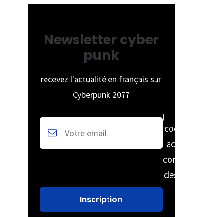
Newsletter cyber
punk
recevez l'actualité en français sur
Cyberpunk 2077
cochez pour
accepter la
conservation
des données