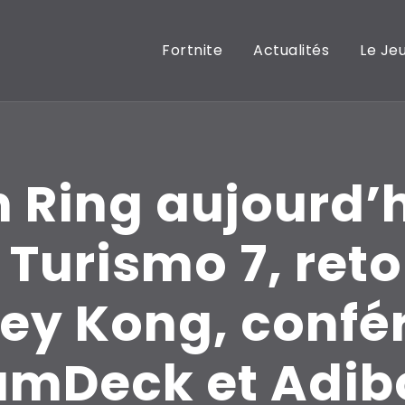
Fortnite
Actualités
Le Je
n Ring aujourd’
 Turismo 7, reto
ey Kong, confé
amDeck et Adib