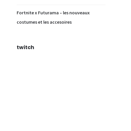
 la
ion
Fortnite x Futurama – les nouveaux
ées
costumes et les accesoires
twitch