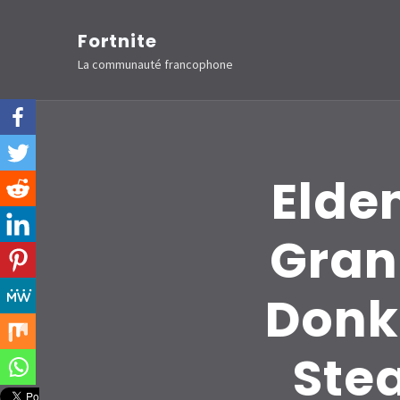
Aller
Fortnite
au
La communauté francophone
contenu
(Pressez
Entrée)
Elde
Gran
Donk
Ste