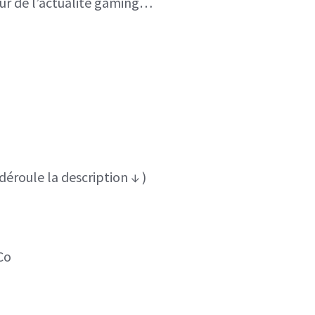
eur de l’actualité gaming…
conférence
SteamDeck
et
Adibou
&
co
roule la description ↓ )
Co