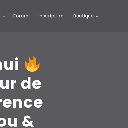
u
Forum
Inscription
Boutique
hui
ur de
rence
ou &