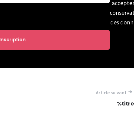
accepter
conservat
des donn
Article suivant
%titre