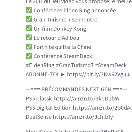
Le 20H du Jeu Vidéo vous propose le meill
Conférence Elden Ring annoncée
Gran Turismo 7 se montre
Un film Donkey Kong
Le retour d’Adibou
Fortnite quitte la Chine
Conférence SteamDeck
#EldenRing #GranTurismo7 #SteamDeck
ABONNE-TOI ► https://bit.ly/2Kw62Vg (↓ dé
—=== PRÉCOMMANDES NEXT GEN ===—
PS5 Classic https://amzn.to/3kCD1bW
PS5 Digital Edition https://amzn.to/2G0dA
DualSense https://amzn.to/3chlbIy
Xbox Series X https://amzn.to/2HnPuC8