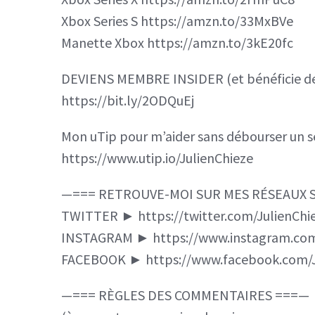
Xbox Series S https://amzn.to/33MxBVe
Manette Xbox https://amzn.to/3kE20fc
DEVIENS MEMBRE INSIDER (et bénéficie de 
https://bit.ly/2ODQuEj
Mon uTip pour m’aider sans débourser un s
https://www.utip.io/JulienChieze
—=== RETROUVE-MOI SUR MES RÉSEAUX 
TWITTER ► https://twitter.com/JulienChi
INSTAGRAM ► https://www.instagram.com
FACEBOOK ► https://www.facebook.com/J
—=== RÈGLES DES COMMENTAIRES ===—