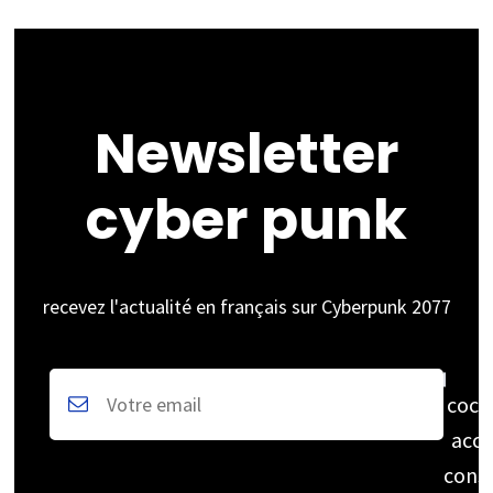
Newsletter
cyber punk
recevez l'actualité en français sur Cyberpunk 2077
coch
acce
cons