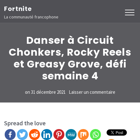
Aller
Fortnite
au
La communauté francophone
contenu
(Pressez
Danser à Circuit
Entrée)
Chonkers, Rocky Reels
et Greasy Grove, défi
semaine 4
sur
on
31 décembre 2021
Laisser un commentaire
Danser
à
Circuit
Spread the love
Chonkers,