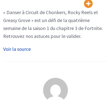
Rocky
Reels
« Danser à Circuit de Chonkers, Rocky Reels et
et
Greasy Grove » est un défi de la quatrième
Greasy
semaine de la saison 1 du chapitre 3 de Fortnite.
Grove,
Retrouvez nos astuces pour le valider.
défi
Voir la source
semaine
4