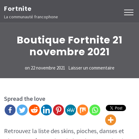
Aller
Fortnite
au
La communauté francophone
contenu
(Pressez
Boutique Fortnite 21
Entrée)
novembre 2021
sur
on
22 novembre 2021
Laisser un commentaire
Boutique
Fortnite
21
Spread the love
novembre
2021
Retrouvez la liste des skins, pioches, danses et