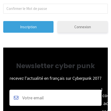
Connexion
Newsletter cyber punk
recevez l'actualité en français sur Cyberpunk 2077
coc
acc