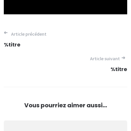
Navigation
Article précédent
de
%titre
l’article
Article suivant
%titre
Vous pourriez aimer aussi...