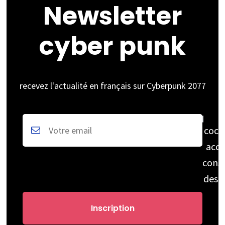
Newsletter
cyber punk
recevez l'actualité en français sur Cyberpunk 2077
coch
acce
cons
des 