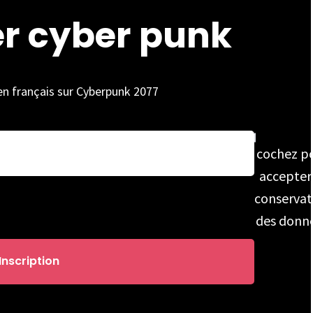
er cyber punk
 en français sur Cyberpunk 2077
cochez p
accepter
conservat
des donn