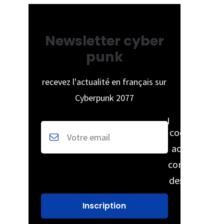
Newsletter cyber
punk
recevez l'actualité en français sur
Cyberpunk 2077
cochez pour
accepter la
conservation
des données