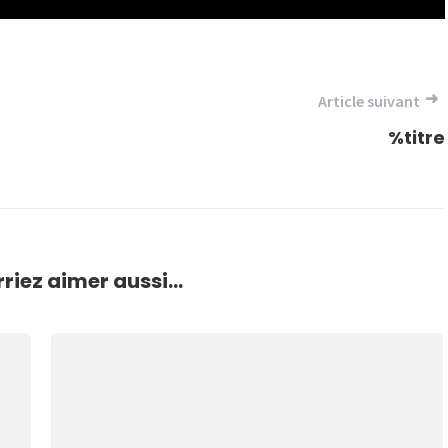
Article suivant
%titre
riez aimer aussi...