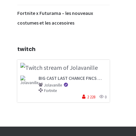
Fortnite x Futurama – les nouveaux
costumes et les accesoires
twitch
BIG CAST LAST CHANCE FNCS
( top 300 ) | 
Jolavanille
Fortnite
2 228
0