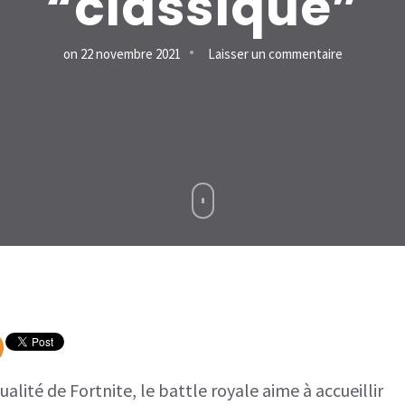
“classique”
sur
on
22 novembre 2021
Laisser un commentaire
Fortnite
x
Naruto
est
LIVE,
tout
ce
qu’il
faut
savoir
sur
ualité de Fortnite, le battle royale aime à accueillir
ce