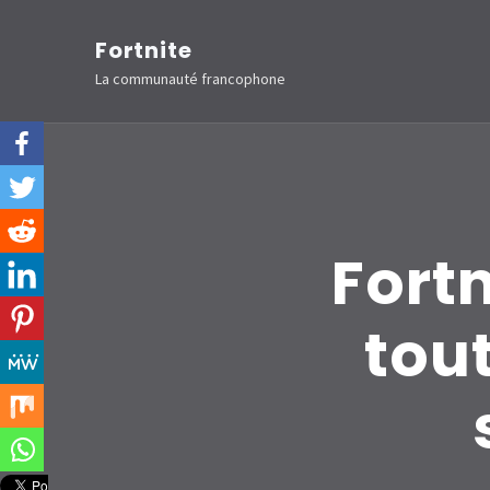
Aller
Fortnite
au
La communauté francophone
contenu
(Pressez
Entrée)
Fortn
tout