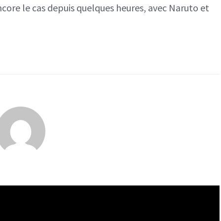
encore le cas depuis quelques heures, avec Naruto et
crossover
“classique”