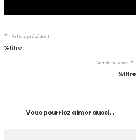
Navigation
Article précédent
de
%titre
l’article
Article suivant
%titre
Vous pourriez aimer aussi...