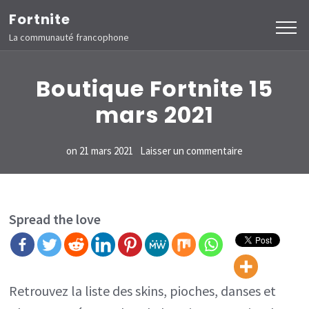
Aller
Fortnite
au
La communauté francophone
contenu
(Pressez
Boutique Fortnite 15
Entrée)
mars 2021
sur
on
21 mars 2021
Laisser un commentaire
Boutique
Fortnite
15
Spread the love
mars
2021
Retrouvez la liste des skins, pioches, danses et