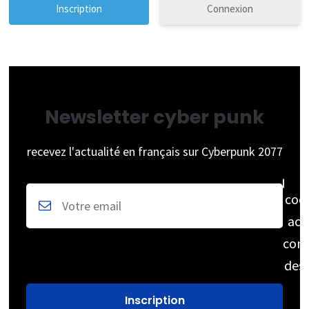
Connexion
Newsletter cyber punk
recevez l'actualité en français sur Cyberpunk 2077
coc
acc
cons
des