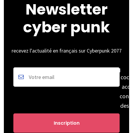
Newsletter
cyber punk
recevez l'actualité en français sur Cyberpunk 2077
coch
acce
cons
des 