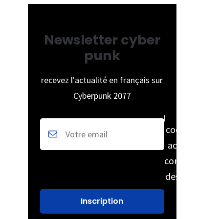
Newsletter cyber
punk
recevez l'actualité en français sur
Cyberpunk 2077
cochez pour
accepter la
conservation
des données