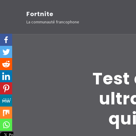
Aller
Fortnite
au
La communauté francophone
contenu
(Pressez
Entrée)
Test 
ult
qui