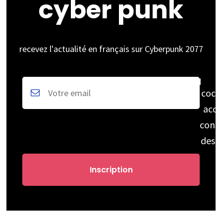
cyber punk
recevez l'actualité en français sur Cyberpunk 2077
coch
acce
cons
des 