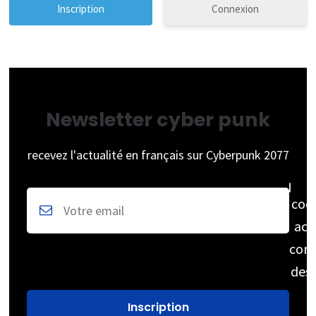
Connexion
Newsletter cyber punk
recevez l'actualité en français sur Cyberpunk 2077
coc
acc
cons
des