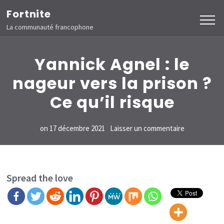
Aller
Fortnite
au
La communauté francophone
contenu
(Pressez
Yannick Agnel : le
Entrée)
nageur vers la prison ?
Ce qu’il risque
sur
on
17 décembre 2021
Laisser un commentaire
Yannick
Agnel :
le
Spread the love
nageur
vers
la