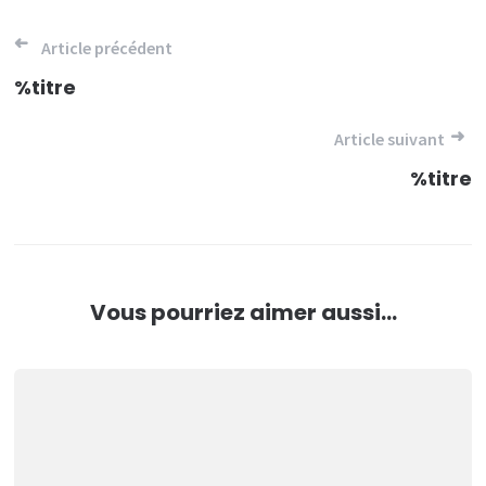
Navigation
Article précédent
de
%titre
l’article
Article suivant
%titre
Vous pourriez aimer aussi...