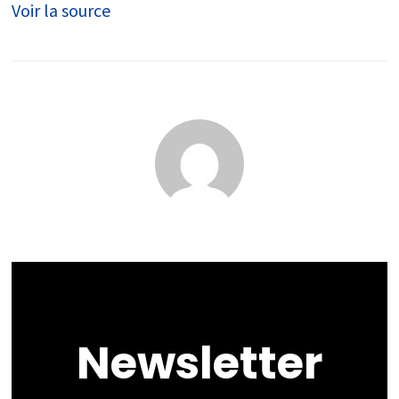
Voir la source
prison ?
Ce
qu’il
risque
Newsletter