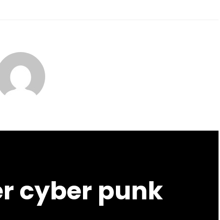
l’on
sait
er cyber punk