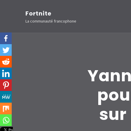
Aller
Fortnite
au
La communauté francophone
contenu
(Pressez
Entrée)
Yanni
pour
sur