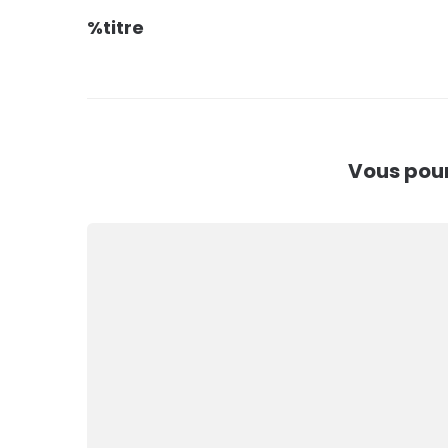
%titre
de
l’article
Vous pour