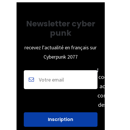
Newsletter cyber
punk
recevez l'actualité en français sur
Cyberpunk 2077
cochez pour
accepter la
conservation
des données