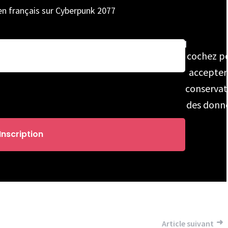
 en français sur Cyberpunk 2077
cochez p
accepter
conservat
des donn
Article suivant