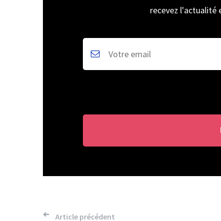
recevez l'actualité
Navigation
Article précédent