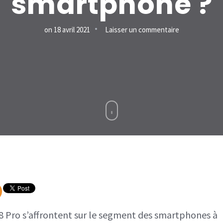
smartphone ?
sur
on
18 avril 2021
Laisser un commentaire
Xiaomi
Redmi
Note
10
Pro
vs
Realme
8
Pro :
lequel
est
8 Pro s’affrontent sur le segment des smartphones à
le