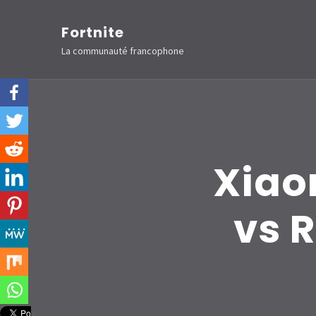
Aller
Fortnite
au
La communauté francophone
contenu
(Pressez
Entrée)
Xiao
vs R