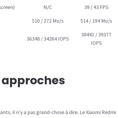
screen)
N/C
39 / 43 FPS
510 / 272 Mo/s
514 / 194 Mo/s
38442 / 39377
36348 / 34264 IOPS
IOPS
x approches
nts, il n’y a pas grand-chose à dire. Le Xiaomi Redmi