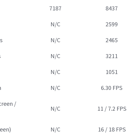
7187
8437
N/C
2599
s
N/C
2465
s
N/C
3211
N/C
1051
n
N/C
6.30 FPS
reen /
N/C
11 / 7.2 FPS
reen)
N/C
16 / 18 FPS