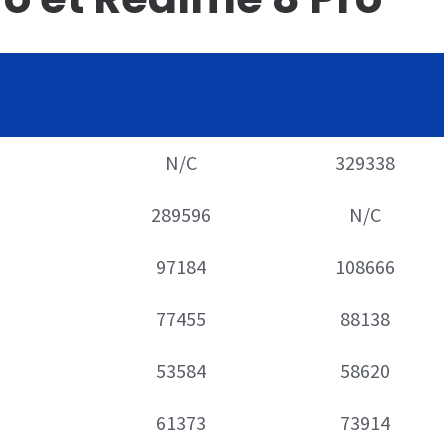
Xiaomi Redmi Note 10
Realme 8 Pro
Pro
N/C
329338
289596
N/C
97184
108666
77455
88138
53584
58620
61373
73914