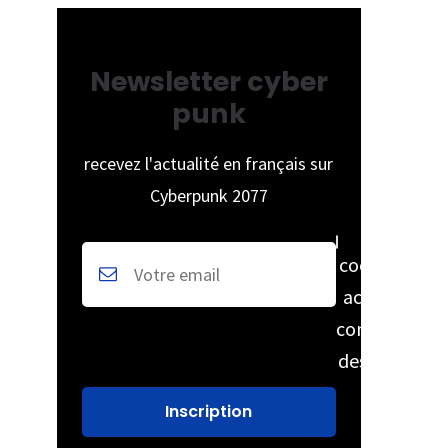
Newsletter cyber
punk
recevez l'actualité en français sur
Cyberpunk 2077
cochez pour
accepter la
conservation
des données