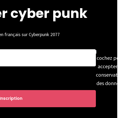
er cyber punk
 en français sur Cyberpunk 2077
cochez p
accepter
conservat
des donn