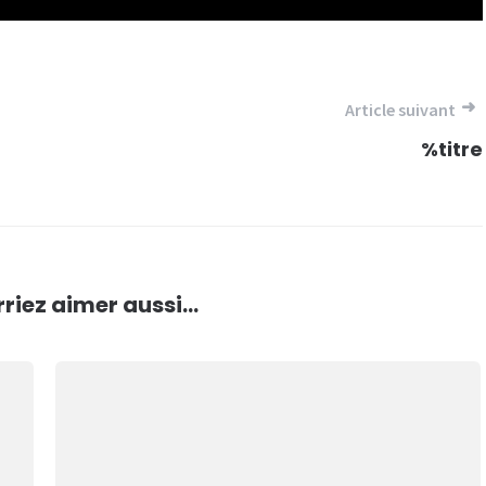
Article suivant
%titre
riez aimer aussi...