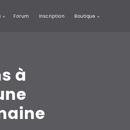
u
Forum
Inscription
Boutique
ns à
une
emaine