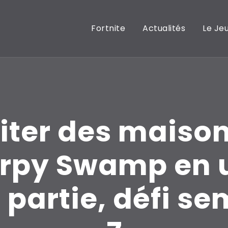
Fortnite
Actualités
Le Je
iter des maiso
urpy Swamp en 
 partie, défi s