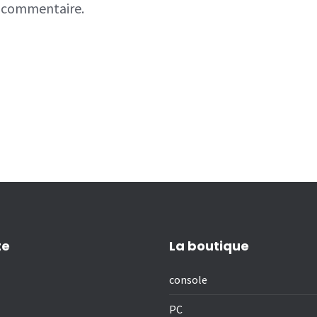
n commentaire.
te
La boutique
console
PC