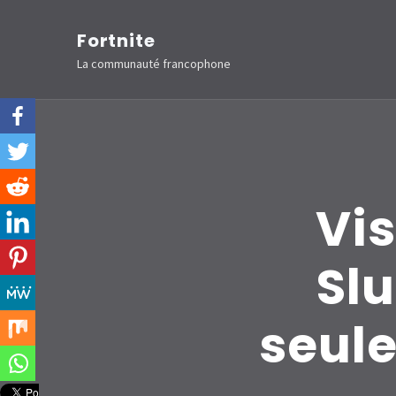
Aller
Fortnite
au
La communauté francophone
contenu
(Pressez
Entrée)
Vis
Sl
seule