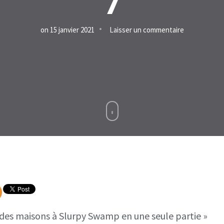
7
sur
on
15 janvier 2021
Laisser un commentaire
Visiter
des
maisons
à
Slurpy
Swamp
en
une
seule
partie,
défi
r des maisons à Slurpy Swamp en une seule partie »
semaine