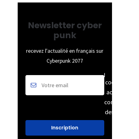
Newsletter cyber
punk
recevez l'actualité en français sur
Cyberpunk 2077
cochez pour
accepter la
conservation
des données