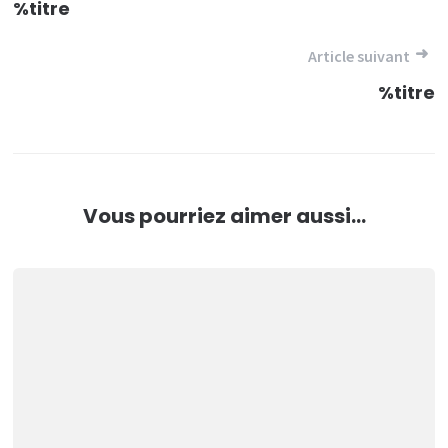
de
%titre
l’article
Article suivant
%titre
Vous pourriez aimer aussi...