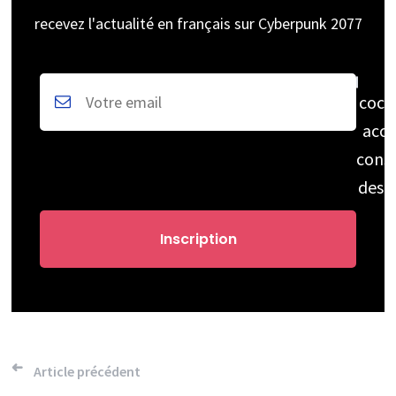
recevez l'actualité en français sur Cyberpunk 2077
coch
acce
cons
des 
Navigation
Article précédent