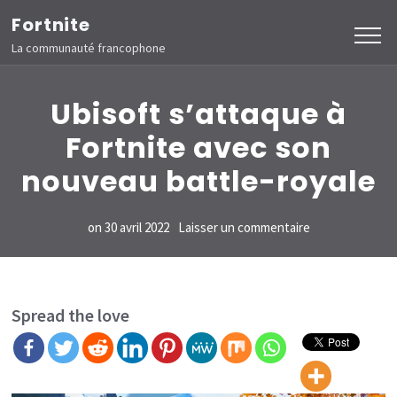
Aller
Fortnite
au
La communauté francophone
contenu
(Pressez
Ubisoft s’attaque à
Entrée)
Fortnite avec son
nouveau battle-royale
sur
on
30 avril 2022
Laisser un commentaire
Ubisoft
s’attaque
à
Spread the love
Fortnite
avec
son