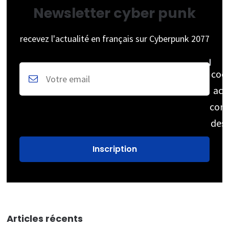
Newsletter cyber punk
recevez l'actualité en français sur Cyberpunk 2077
coc
acc
cons
des
Articles récents