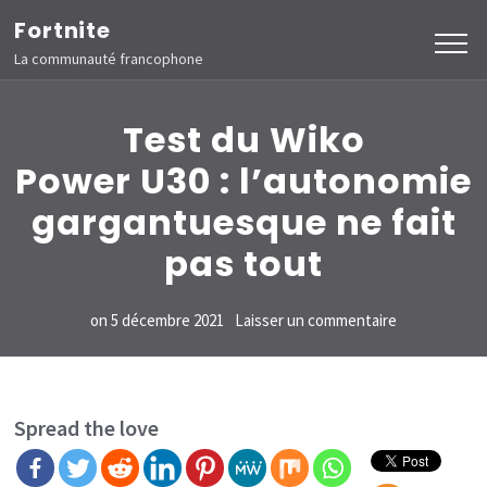
Aller
Fortnite
au
La communauté francophone
contenu
(Pressez
Test du Wiko
Entrée)
Power U30 : l’autonomie
gargantuesque ne fait
pas tout
sur
on
5 décembre 2021
Laisser un commentaire
Test
du
Wiko
Spread the love
Power U30 :