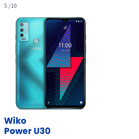
5
/10
Wiko
Power U30