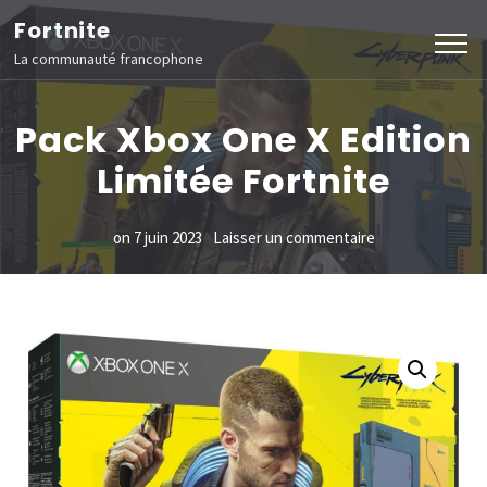
Aller
Fortnite
au
La communauté francophone
contenu
(Pressez
Pack Xbox One X Edition
Entrée)
Limitée Fortnite
sur
on
7 juin 2023
Laisser un commentaire
Pack
Xbox
One
X
Edition
Limitée
Fortnite