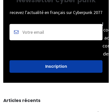
recevez l'actualité en français sur Cyberpunk 2077
coc
acc
cons
des
Articles récents