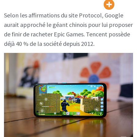
Google
a
Selon les affirmations du site Protocol, Google
tenté
aurait approché le géant chinois pour lui proposer
de
de finir de racheter Epic Games. Tencent possède
prendre
déjà 40 % de la société depuis 2012.
le
contrôle
d’Epic
Games