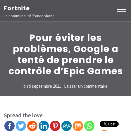
Aller
Fortnite
au
La communauté francophone
contenu
(Pressez
Pour éviter les
Entrée)
problèmes, Google a
tenté de prendre le
contrôle d’Epic Games
sur
on
9 septembre 2021
Laisser un commentaire
Pour
éviter
les
Spread the love
problèmes,