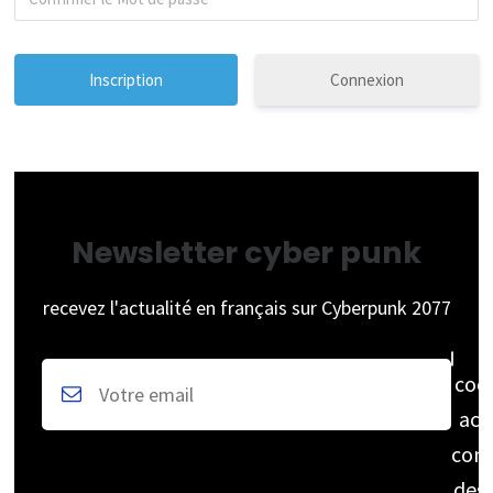
Connexion
Newsletter cyber punk
recevez l'actualité en français sur Cyberpunk 2077
coc
acc
cons
des