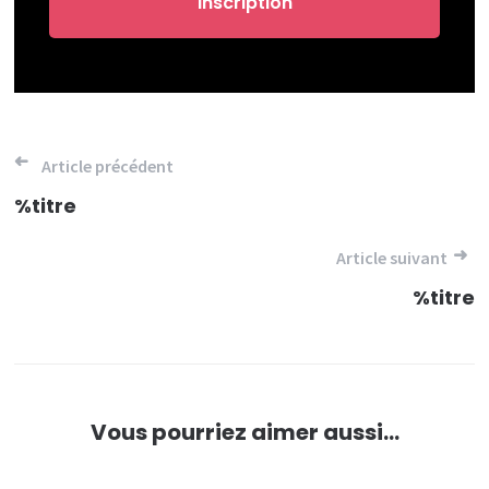
Navigation
Article précédent
de
%titre
l’article
Article suivant
%titre
Vous pourriez aimer aussi...