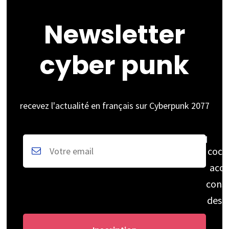
Newsletter
cyber punk
recevez l'actualité en français sur Cyberpunk 2077
coch
acce
cons
des 