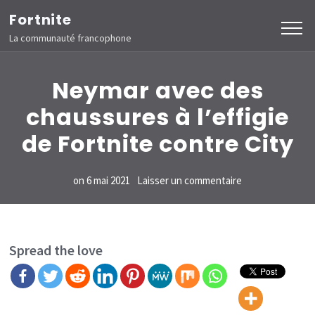
Aller
Fortnite
au
La communauté francophone
contenu
(Pressez
Neymar avec des
Entrée)
chaussures à l’effigie
de Fortnite contre City
sur
on
6 mai 2021
Laisser un commentaire
Neymar
avec
des
Spread the love
chaussures
à
l’effigie