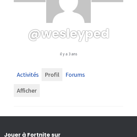
@wesleyped
il y a 3 ans
Activités
Profil
Forums
Afficher
Jouer à Fortnite sur