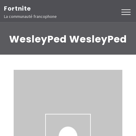
Aller
Fortnite
au
La communauté francophone
contenu
(Pressez
WesleyPed WesleyPed
Entrée)