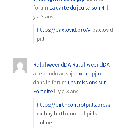
forum
La carte du jeu saison 4
il
y a 3 ans
https://paxlovid.pro/#
paxlovid
pill
RalphweendDA RalphweendDA
a répondu au sujet
xduiqpjm
dans le forum
Les missions sur
Fortnite
il y a 3 ans
https://birthcontrolpills.pro/#
п»їbuy birth control pills
online