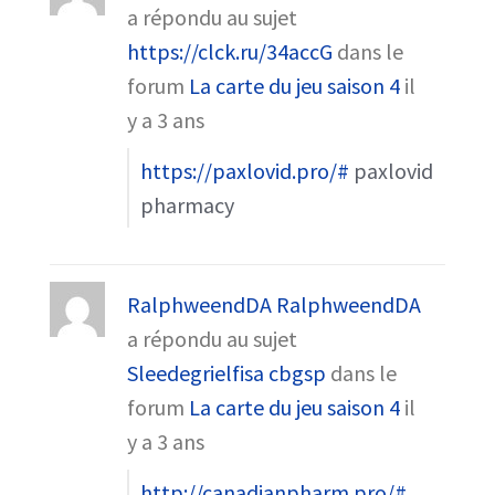
a répondu au sujet
https://clck.ru/34accG
dans le
forum
La carte du jeu saison 4
il
y a 3 ans
https://paxlovid.pro/#
paxlovid
pharmacy
RalphweendDA RalphweendDA
a répondu au sujet
Sleedegrielfisa cbgsp
dans le
forum
La carte du jeu saison 4
il
y a 3 ans
http://canadianpharm.pro/#