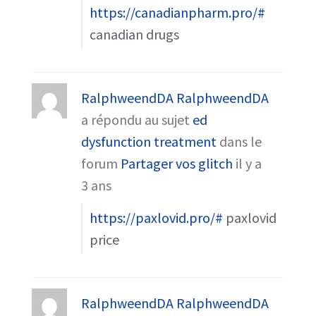
https://canadianpharm.pro/#
canadian drugs
RalphweendDA RalphweendDA
a répondu au sujet
ed
dysfunction treatment
dans le
forum
Partager vos glitch
il y a
3 ans
https://paxlovid.pro/#
paxlovid
price
RalphweendDA RalphweendDA