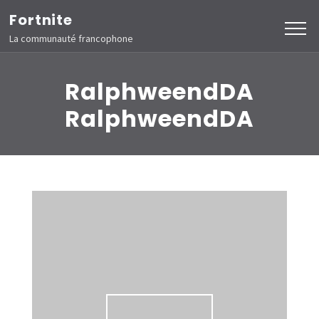
Aller
Fortnite
au
La communauté francophone
contenu
(Pressez
RalphweendDA
Entrée)
RalphweendDA