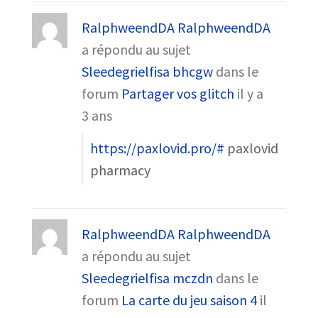
RalphweendDA RalphweendDA
a répondu au sujet
Sleedegrielfisa bhcgw
dans le
forum
Partager vos glitch
il y a
3 ans
https://paxlovid.pro/#
paxlovid
pharmacy
RalphweendDA RalphweendDA
a répondu au sujet
Sleedegrielfisa mczdn
dans le
forum
La carte du jeu saison 4
il