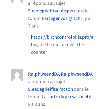
a répondu au sujet
Sleedegrielfisa bhcgw
dans le
forum
Partager vos glitch
il y a
3 ans
https://birthcontrolpills.pro/#
buy birth control over the
counter
RalphweendDA RalphweendDA
a répondu au sujet
Sleedegrielfisa mczdn
dans le
forum
La carte du jeu saison 4
il
y a 3 ans