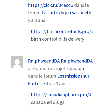
https://clck.ru/34accG
dans le
forum
La carte du jeu saison 4
il
y a 3 ans
https://birthcontrolpills.pro/#
birth control pills delivery
RalphweendDA RalphweendDA
a répondu au sujet
xduiqpjm
dans le forum
Les missions sur
Fortnite
il y a 3 ans
https://canadianpharm.pro/#
canada ed drugs