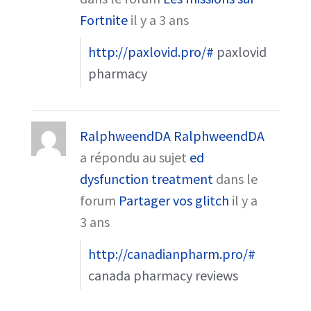
Fortnite
il y a 3 ans
http://paxlovid.pro/#
paxlovid
pharmacy
RalphweendDA RalphweendDA
a répondu au sujet
ed
dysfunction treatment
dans le
forum
Partager vos glitch
il y a
3 ans
http://canadianpharm.pro/#
canada pharmacy reviews