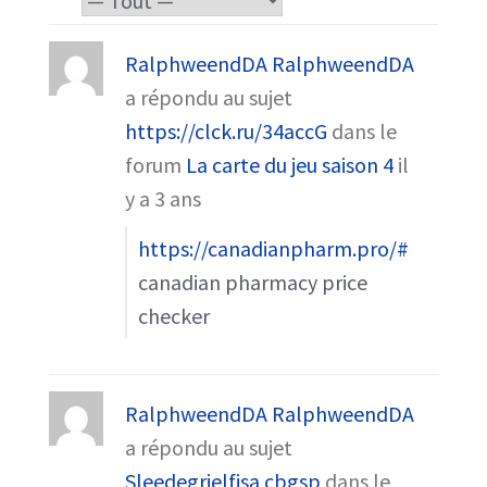
RalphweendDA RalphweendDA
a répondu au sujet
https://clck.ru/34accG
dans le
forum
La carte du jeu saison 4
il
y a 3 ans
https://canadianpharm.pro/#
canadian pharmacy price
checker
RalphweendDA RalphweendDA
a répondu au sujet
Sleedegrielfisa cbgsp
dans le