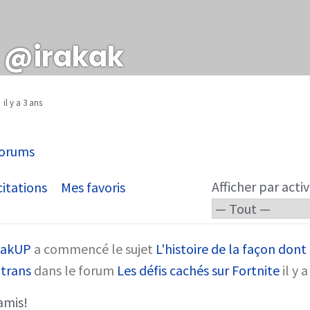
@irakak
il y a 3 ans
orums
Afficher par activ
itations
Mes favoris
kakUP
a commencé le sujet
L'histoire de la façon dont 
otrans
dans le forum
Les défis cachés sur Fortnite
il y 
amis!