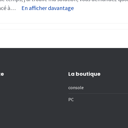
ncé à…
En afficher davantage
te
La boutique
console
PC