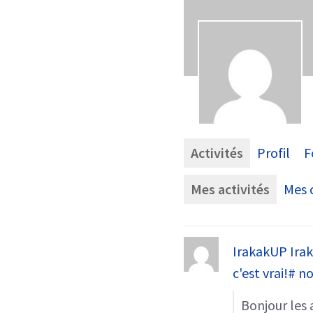
Activités
Profil
F
Mes activités
Mes c
IrakakUP Ira
c'est vrai!# n
Bonjour les 