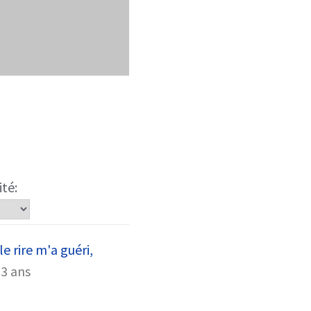
ité:
le rire m'a guéri,
a 3 ans