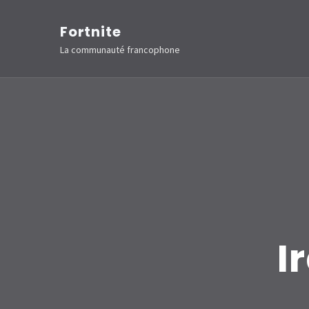
Aller
Fortnite
au
La communauté francophone
contenu
(Pressez
Entrée)
I