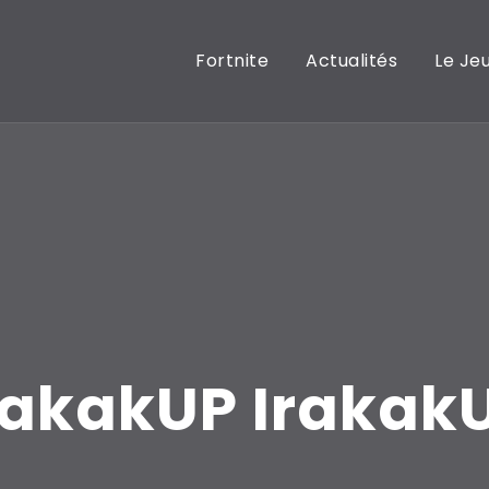
Fortnite
Actualités
Le Je
rakakUP Irakak