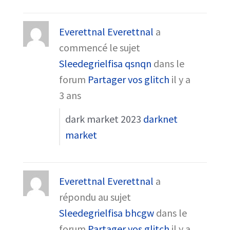
Everettnal Everettnal
a
commencé le sujet
Sleedegrielfisa qsnqn
dans le
forum
Partager vos glitch
il y a
3 ans
dark market 2023
darknet
market
Everettnal Everettnal
a
répondu au sujet
Sleedegrielfisa bhcgw
dans le
forum
Partager vos glitch
il y a