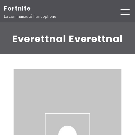
Aller
Fortnite
au
La communauté francophone
contenu
(Pressez
Everettnal Everettnal
Entrée)