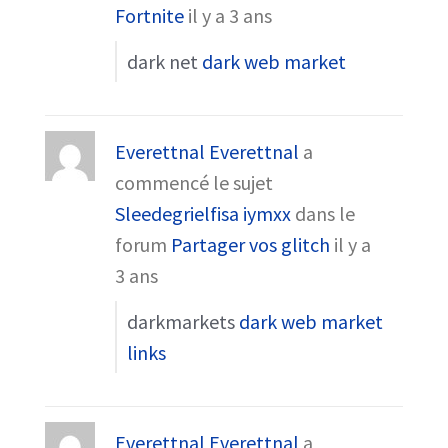
Fortnite
il y a 3 ans
dark net
dark web market
Everettnal Everettnal
a
commencé le sujet
Sleedegrielfisa iymxx
dans le
forum
Partager vos glitch
il y a
3 ans
darkmarkets
dark web market
links
Everettnal Everettnal
a