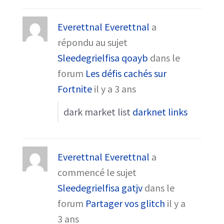
Everettnal Everettnal
a
répondu au sujet
Sleedegrielfisa qoayb
dans le
forum
Les défis cachés sur
Fortnite
il y a 3 ans
dark market list
darknet links
Everettnal Everettnal
a
commencé le sujet
Sleedegrielfisa gatjv
dans le
forum
Partager vos glitch
il y a
3 ans