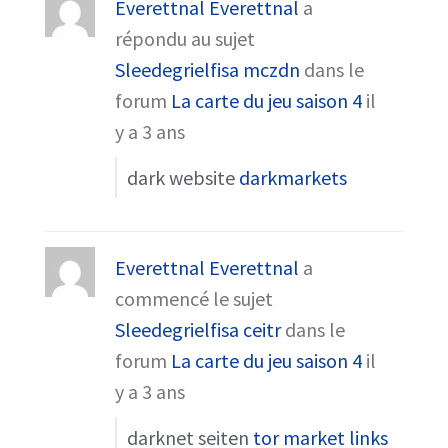
Everettnal Everettnal
a
répondu au sujet
Sleedegrielfisa mczdn
dans le
forum
La carte du jeu saison 4
il
y a 3 ans
dark website
darkmarkets
Everettnal Everettnal
a
commencé le sujet
Sleedegrielfisa ceitr
dans le
forum
La carte du jeu saison 4
il
y a 3 ans
darknet seiten
tor market links