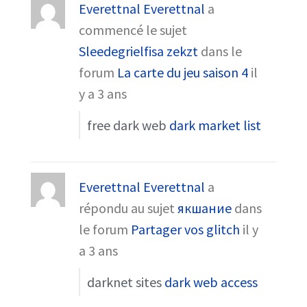
Everettnal Everettnal
a
commencé le sujet
Sleedegrielfisa zekzt
dans le
forum
La carte du jeu saison 4
il
y a 3 ans
free dark web
dark market list
Everettnal Everettnal
a
répondu au sujet
якшание
dans
le forum
Partager vos glitch
il y
a 3 ans
darknet sites
dark web access