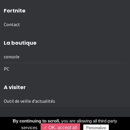
Fortnite
Contact
La boutique
console
PC
A visiter
Outil de veille d’actualités
Revenir En Haut
By continuing to scroll,
you are allowing all third-party
services
✓ OK, accept all
Personalize
2020 APEE Agence Paris E-commerce E-business
apee.net