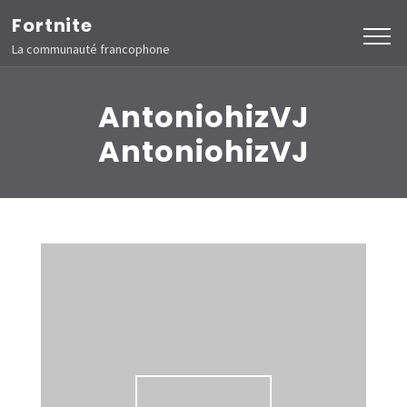
Aller
Fortnite
au
La communauté francophone
contenu
(Pressez
AntoniohizVJ
Entrée)
AntoniohizVJ