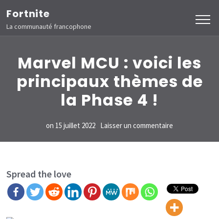
Aller
Fortnite
au
La communauté francophone
contenu
(Pressez
Marvel MCU : voici les
Entrée)
principaux thèmes de
la Phase 4 !
sur
on
15 juillet 2022
Laisser un commentaire
Marvel
MCU :
voici
Spread the love
les
principaux
thèmes