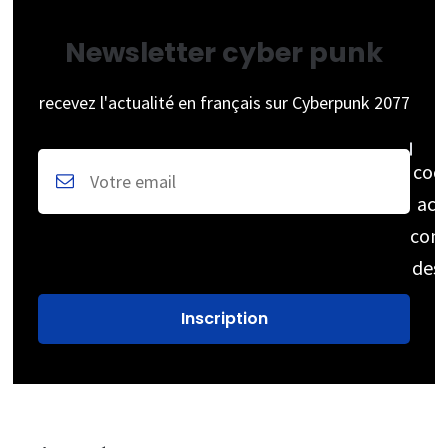
Newsletter cyber punk
recevez l'actualité en français sur Cyberpunk 2077
coc
acc
cons
des