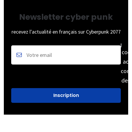
Newsletter cyber punk
recevez l'actualité en français sur Cyberpunk 2077
coc
acc
cons
des