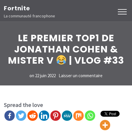
Aller
Fortnite
au
La communauté francophone
contenu
(Pressez
LE PREMIER TOP1 DE
Entrée)
JONATHAN COHEN &
MISTER V
| VLOG #33
sur
on
22 juin 2022
Laisser un commentaire
LE
PREMIER
TOP1
Spread the love
DE
JONATHAN
COHEN