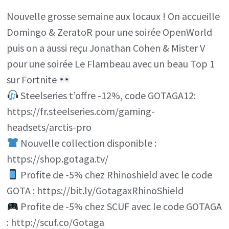
Nouvelle grosse semaine aux locaux ! On accueille
&
Domingo & ZeratoR pour une soirée OpenWorld
MISTER
puis on a aussi reçu Jonathan Cohen & Mister V
V
pour une soirée Le Flambeau avec un beau Top 1
sur Fortnite
|
Steelseries t’offre -12%, code GOTAGA12:
VLOG
https://fr.steelseries.com/gaming-
#33
headsets/arctis-pro
Nouvelle collection disponible :
https://shop.gotaga.tv/
Profite de -5% chez Rhinoshield avec le code
GOTA : https://bit.ly/GotagaxRhinoShield
Profite de -5% chez SCUF avec le code GOTAGA
: http://scuf.co/Gotaga