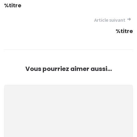
de
%titre
l’article
Article suivant
%titre
Vous pourriez aimer aussi...