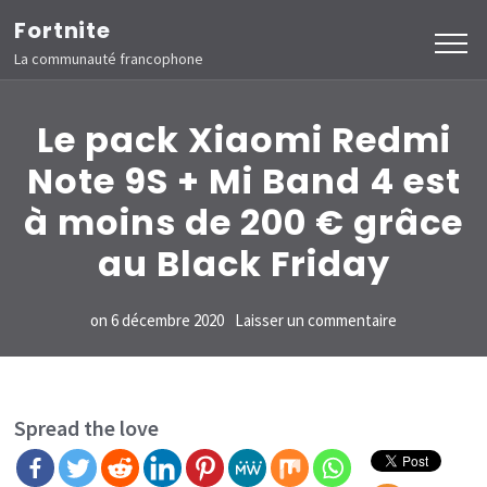
Aller
Fortnite
au
La communauté francophone
contenu
(Pressez
Le pack Xiaomi Redmi
Entrée)
Note 9S + Mi Band 4 est
à moins de 200 € grâce
au Black Friday
sur
on
6 décembre 2020
Laisser un commentaire
Le
pack
Xiaomi
Spread the love
Redmi