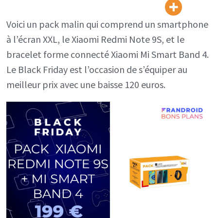
Note
9S
Voici un pack malin qui comprend un smartphone
+
à l’écran XXL, le Xiaomi Redmi Note 9S, et le
Mi
bracelet forme connecté Xiaomi Mi Smart Band 4.
Band
Le Black Friday est l’occasion de s’équiper au
4
meilleur prix avec une baisse 120 euros.
est
à
moins
de
200
€
grâce
au