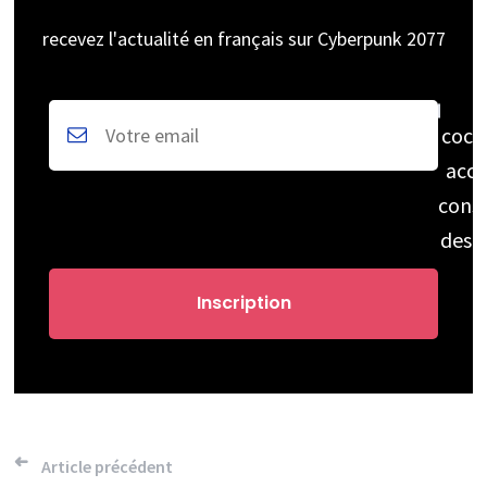
recevez l'actualité en français sur Cyberpunk 2077
coch
acce
cons
des 
Navigation
Article précédent